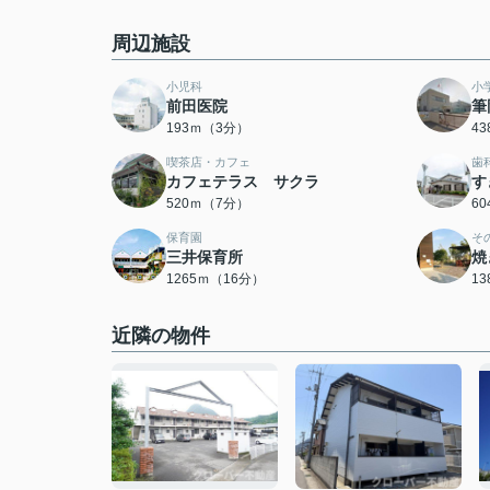
周辺施設
小児科
小
前田医院
筆
193ｍ（3分）
4
喫茶店・カフェ
歯
カフェテラス サクラ
す
520ｍ（7分）
6
保育園
そ
三井保育所
焼
1265ｍ（16分）
1
近隣の物件