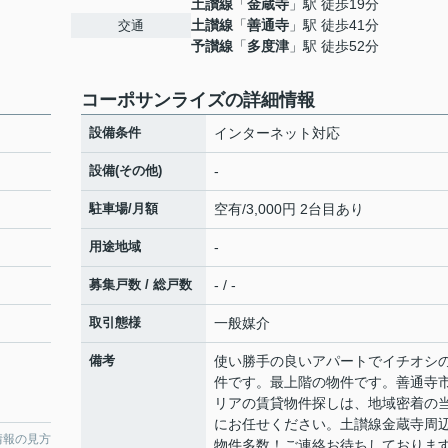
土讃線
「
金蔵寺
」駅 徒歩19分
土讃線
「
善通寺
」駅 徒歩41分
交通
予讃線
「
多度津
」駅 徒歩52分
コーポサンライズの詳細情報
設備条件
インターネット対応
設備(その他)
-
駐車場/月額
空有/3,000円 2台目あり
用途地域
-
募集戸数 / 総戸数
- / -
取引態様
一般媒介
備考
使い勝手の良いアパートでイチオシ
件です。最上階の物件です。善通寺
リアの賃貸物件探しは、地域密着の
にお任せください。土讃線金蔵寺周
情報の見方
物件多数！ご連絡お待ちしておりま