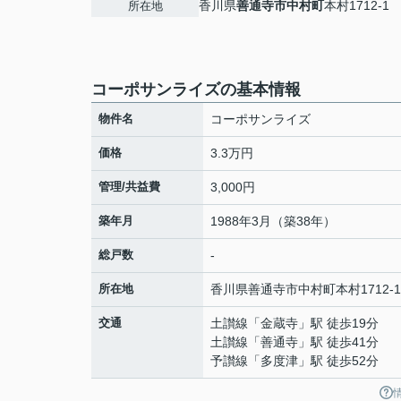
香川県
善通寺市
中村町
本村1712-1
所在地
コーポサンライズの基本情報
物件名
コーポサンライズ
価格
3.3万円
管理/共益費
3,000円
築年月
1988年3月（築38年）
総戸数
-
所在地
香川県
善通寺市
中村町
本村1712-1
交通
土讃線
「
金蔵寺
」駅 徒歩19分
土讃線
「
善通寺
」駅 徒歩41分
予讃線
「
多度津
」駅 徒歩52分