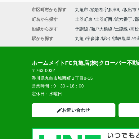
市区町村から探す
丸亀市
綾歌郡宇多津町
坂出市
町名から探す
土器町東
土器町西
浜六番丁
沿線から探す
予讃線
瀬戸大橋線
土讃線
高
駅から探す
丸亀
宇多津
坂出
讃岐塩屋
金
ホームメイトFC丸亀店(株)クローバー不動
〒763-0032
香川県丸亀市城西町２丁目8-15
営業時間：
9：30～18：00
定休日：
水曜日
お問い合わせ