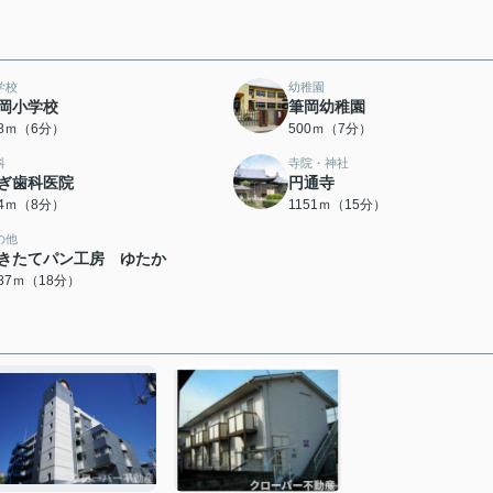
学校
幼稚園
岡小学校
筆岡幼稚園
38ｍ（6分）
500ｍ（7分）
科
寺院・神社
ぎ歯科医院
円通寺
04ｍ（8分）
1151ｍ（15分）
の他
きたてパン工房 ゆたか
387ｍ（18分）