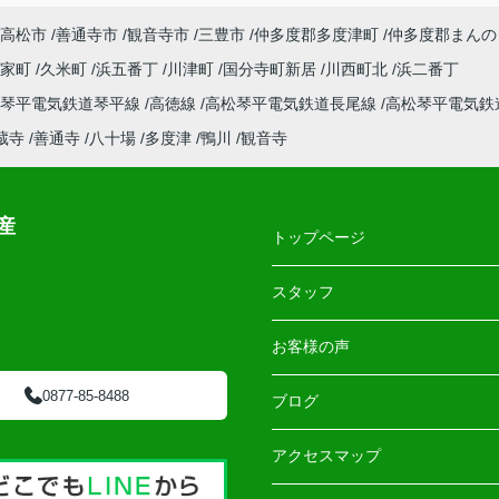
高松市
善通寺市
観音寺市
三豊市
仲多度郡多度津町
仲多度郡まんの
郡家町
久米町
浜五番丁
川津町
国分寺町新居
川西町北
浜二番丁
松琴平電気鉄道琴平線
高徳線
高松琴平電気鉄道長尾線
高松琴平電気鉄
蔵寺
善通寺
八十場
多度津
鴨川
観音寺
産
トップページ
スタッフ
お客様の声
0877-85-8488
ブログ
アクセスマップ