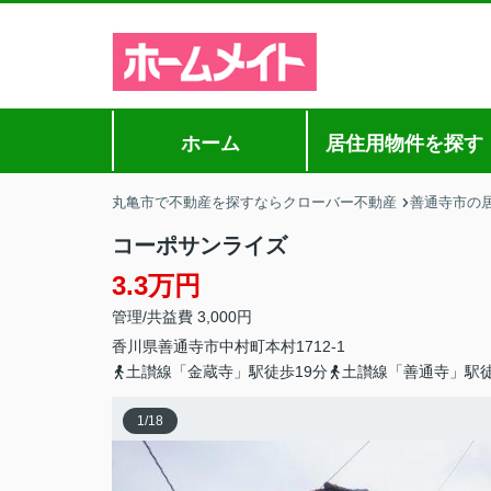
ホーム
居住用物件を探す
丸亀市で不動産を探すならクローバー不動産
善通寺市の
コーポサンライズ
3.3万円
管理/共益費 3,000円
香川県
善通寺市
中村町
本村1712-1
土讃線「金蔵寺」駅徒歩19分
土讃線「善通寺」駅徒
1
/
18