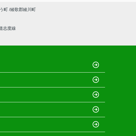
う町
綾歌郡綾川町
道志度線