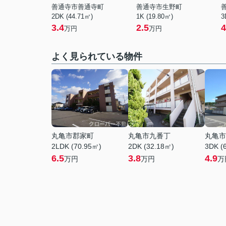
善通寺市善通寺町
善通寺市生野町
2DK (44.71㎡)
1K (19.80㎡)
3
3.4
2.5
4
万円
万円
よく見られている物件
丸亀市郡家町
丸亀市九番丁
丸亀市
2LDK (70.95㎡)
2DK (32.18㎡)
3DK (
6.5
3.8
4.9
万円
万円
万