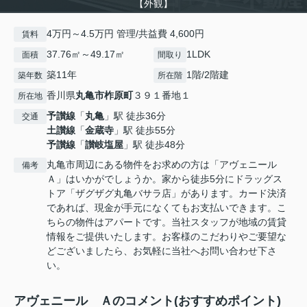
【外観】
4万円～4.5万円 管理/共益費 4,600円
賃料
37.76㎡～49.17㎡
1LDK
面積
間取り
築11年
1階/2階建
築年数
所在階
香川県
丸亀市
柞原町
３９１番地１
所在地
予讃線
「
丸亀
」駅 徒歩36分
交通
土讃線
「
金蔵寺
」駅 徒歩55分
予讃線
「
讃岐塩屋
」駅 徒歩48分
丸亀市周辺にある物件をお求めの方は「アヴェニール
備考
Ａ」はいかがでしょうか。家から徒歩5分にドラッグス
トア「ザグザグ丸亀バサラ店」があります。カード決済
であれば、現金が手元になくてもお支払いできます。こ
ちらの物件はアパートです。当社スタッフが地域の賃貸
情報をご提供いたします。お客様のこだわりやご要望な
どございましたら、お気軽に当社へお問い合わせ下さ
い。
アヴェニール Ａのコメント(おすすめポイント)