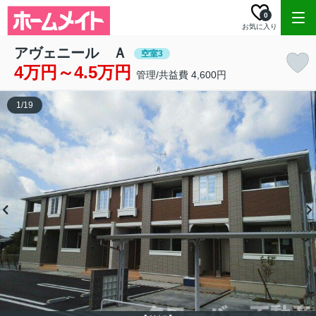
0
お気に入り
アヴェニール Ａ
空室3
4万円～4.5万円
管理/共益費 4,600円
1
/
19