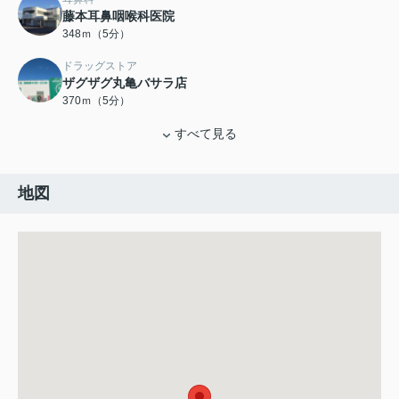
藤本耳鼻咽喉科医院
348ｍ（5分）
ドラッグストア
ザグザグ丸亀バサラ店
370ｍ（5分）
すべて見る
地図