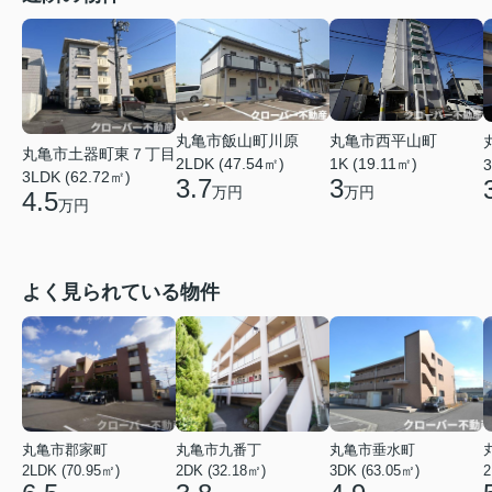
丸亀市飯山町川原
丸亀市西平山町
丸亀市土器町東７丁目
2LDK (47.54㎡)
1K (19.11㎡)
3
3LDK (62.72㎡)
3.7
3
万円
万円
4.5
万円
よく見られている物件
丸亀市郡家町
丸亀市九番丁
丸亀市垂水町
2LDK (70.95㎡)
2DK (32.18㎡)
3DK (63.05㎡)
2