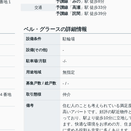
予讃線
「
みの
」駅 徒歩8分
番地１
予讃線
「
高瀬
」駅 徒歩33分
交通
予讃線
「
詫間
」駅 徒歩39分
ベル・グラースの詳細情報
設備条件
駐輪場
設備(その他)
-
駐車場/月額
-/-
用途地域
無指定
募集戸数 / 総戸数
- / -
４番地
取引態様
仲介
備考
住む人のことも考えられている満足
高いアパートです。好評の駅近物件
っており、駅より徒歩10分に立地し
ます。快適な環境をお求めの方、住
に求める役割も非常に多くあります