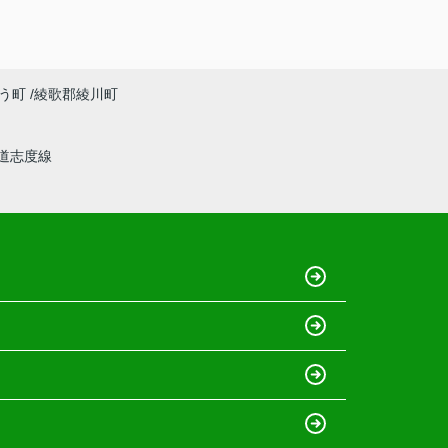
う町
綾歌郡綾川町
道志度線