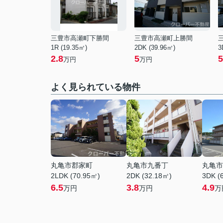
三豊市高瀬町下勝間
三豊市高瀬町上勝間
1R (19.35㎡)
2DK (39.96㎡)
3
2.8
5
5
万円
万円
よく見られている物件
丸亀市郡家町
丸亀市九番丁
丸亀市
2LDK (70.95㎡)
2DK (32.18㎡)
3DK (
6.5
3.8
4.9
万円
万円
万