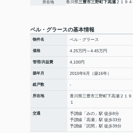
香川県
三豊市
三野町下高瀬
２１９４
所在地
ベル・グラースの基本情報
物件名
ベル・グラース
価格
4.25万円～4.45万円
管理/共益費
4,100円
築年月
2010年6月（築16年）
総戸数
-
所在地
香川県
三豊市
三野町下高瀬
２１９
１
交通
予讃線
「
みの
」駅 徒歩8分
予讃線
「
高瀬
」駅 徒歩33分
予讃線
「
詫間
」駅 徒歩39分