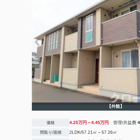
【外観】
4.25万円～4.45万円
管理/共益費
価格
2LDK/57.21㎡～57.26㎡
間取り/面積