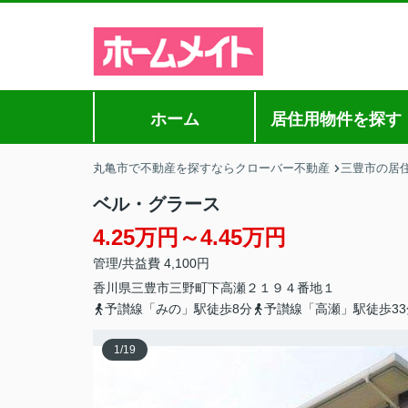
ホーム
居住用物件を探す
丸亀市で不動産を探すならクローバー不動産
三豊市の居
ベル・グラース
4.25万円～4.45万円
管理/共益費 4,100円
香川県
三豊市
三野町下高瀬
２１９４番地１
予讃線「みの」駅徒歩8分
予讃線「高瀬」駅徒歩33
1
/
19