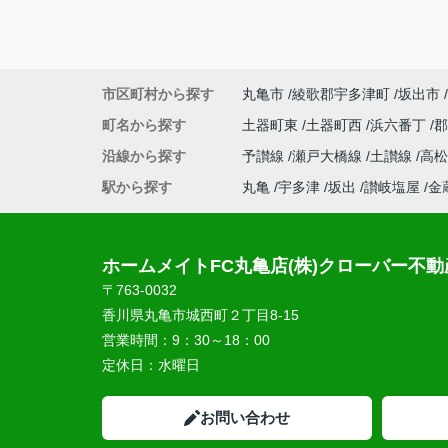
市区町村から探す
丸亀市
綾歌郡宇多津町
坂出市
町名から探す
土器町東
土器町西
浜六番丁
沿線から探す
予讃線
瀬戸大橋線
土讃線
高
駅から探す
丸亀
宇多津
坂出
讃岐塩屋
金
ホームメイトFC丸亀店(株)クローバー不動
〒763-0032
香川県丸亀市城西町２丁目8-15
営業時間：
9：30～18：00
定休日：
水曜日
お問い合わせ