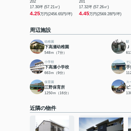
202
201
17.30坪 (57.21㎡)
17.32坪 (57.26㎡)
4.25
4.45
万円(2456.65円/坪)
万円(2569.28円/坪)
周辺施設
幼稚園
駅
下高瀬幼稚園
Ｊ
548ｍ（7分）
6
小学校
そ
下高瀬小学校
手
663ｍ（9分）
1
保育園
ス
三野保育所
ピ
1250ｍ（16分）
1
近隣の物件