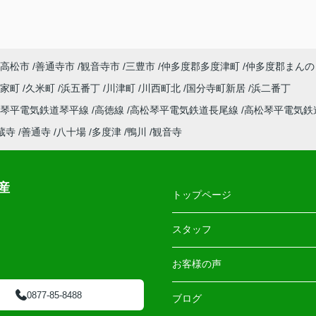
高松市
善通寺市
観音寺市
三豊市
仲多度郡多度津町
仲多度郡まんの
郡家町
久米町
浜五番丁
川津町
川西町北
国分寺町新居
浜二番丁
松琴平電気鉄道琴平線
高徳線
高松琴平電気鉄道長尾線
高松琴平電気鉄
蔵寺
善通寺
八十場
多度津
鴨川
観音寺
産
トップページ
スタッフ
お客様の声
0877-85-8488
ブログ