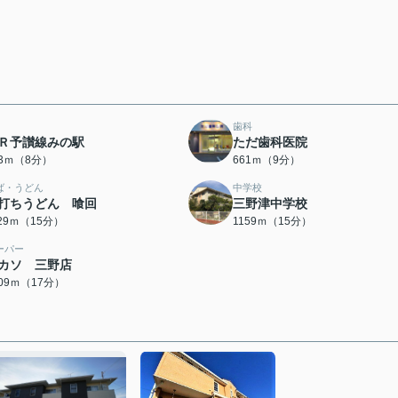
歯科
Ｒ予讃線みの駅
ただ歯科医院
13ｍ（8分）
661ｍ（9分）
ば・うどん
中学校
打ちうどん 喰回
三野津中学校
129ｍ（15分）
1159ｍ（15分）
ーパー
カソ 三野店
309ｍ（17分）