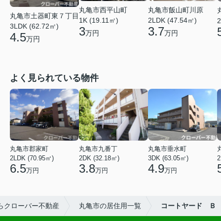
丸亀市飯山町川原
丸亀市西平山町
丸亀市土器町東７丁目
2LDK (47.54㎡)
1K (19.11㎡)
2
3LDK (62.72㎡)
3.7
3
万円
万円
4.5
万円
よく見られている物件
丸亀市郡家町
丸亀市九番丁
丸亀市垂水町
2LDK (70.95㎡)
2DK (32.18㎡)
3DK (63.05㎡)
2
6.5
3.8
4.9
万円
万円
万円
らクローバー不動産
丸亀市の居住用一覧
コートヤード Ｂ