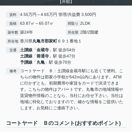
【外観】
4.55万円～4.65万円 管理/共益費 3,500円
賃料
63.87㎡～65.07㎡
2LDK
面積
間取り
築24年
2階/2階建
築年数
所在階
香川県
丸亀市
郡家町
６９１番地１
所在地
土讃線
「
金蔵寺
」駅 徒歩54分
交通
土讃線
「
善通寺
」駅 徒歩47分
予讃線
「
丸亀
」駅 徒歩70分
コートヤード Ｂ：土讃線金蔵寺駅にも近くて便利。こ
備考
ちらの物件は郡家小学校が542m以内にあります。ATM
に行かずとも、初期費用や家賃をカードで決済できま
す。こちらの物件はアパートです。丸亀市の地域情報や
賃貸物件情報のことなら、当社にお任せ下さい。当社は
地域に特化しておりますので、確かな情報をご提供いた
します。お気軽にご連絡下さい。
コートヤード Ｂのコメント(おすすめポイント)