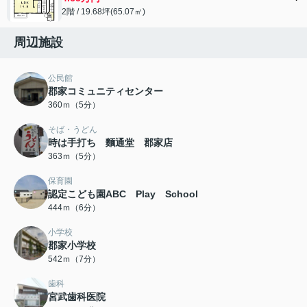
2階 / 19.68坪(65.07㎡)
周辺施設
公民館
郡家コミュニティセンター
360ｍ（5分）
そば・うどん
時は手打ち 麵通堂 郡家店
363ｍ（5分）
保育園
認定こども園ABC Play School
444ｍ（6分）
小学校
郡家小学校
542ｍ（7分）
歯科
宮武歯科医院