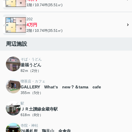
1階 / 10.74坪(35.51㎡)
202
4万円
2階 / 10.74坪(35.51㎡)
周辺施設
そば・うどん
釜福うどん
82ｍ（2分）
喫茶店・カフェ
GALLERY What‘s new？＆tama cafe
355ｍ（5分）
駅
ＪＲ土讃線金蔵寺駅
618ｍ（8分）
寺院・神社
76番札所 鶏足山 金倉寺