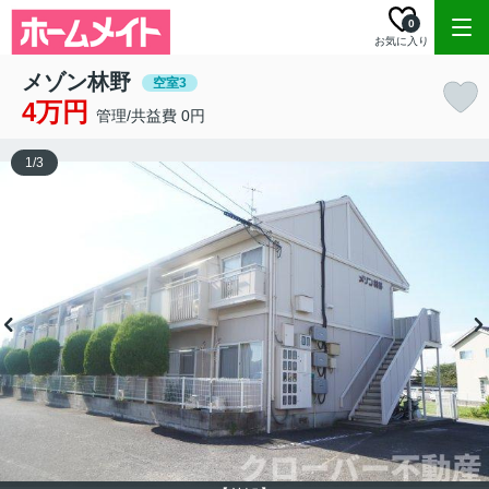
0
お気に入り
メゾン林野
空室3
4万円
管理/共益費 0円
1
/
3