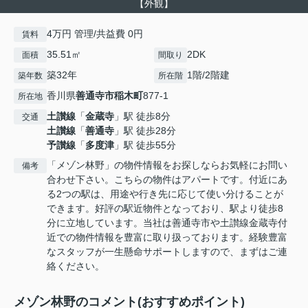
【外観】
4万円 管理/共益費 0円
賃料
35.51㎡
2DK
面積
間取り
築32年
1階/2階建
築年数
所在階
香川県
善通寺市
稲木町
877-1
所在地
土讃線
「
金蔵寺
」駅 徒歩8分
交通
土讃線
「
善通寺
」駅 徒歩28分
予讃線
「
多度津
」駅 徒歩55分
「メゾン林野」の物件情報をお探しならお気軽にお問い
備考
合わせ下さい。こちらの物件はアパートです。付近にあ
る2つの駅は、用途や行き先に応じて使い分けることが
できます。好評の駅近物件となっており、駅より徒歩8
分に立地しています。当社は善通寺市や土讃線金蔵寺付
近での物件情報を豊富に取り扱っております。経験豊富
なスタッフが一生懸命サポートしますので、まずはご連
絡ください。
メゾン林野のコメント(おすすめポイント)