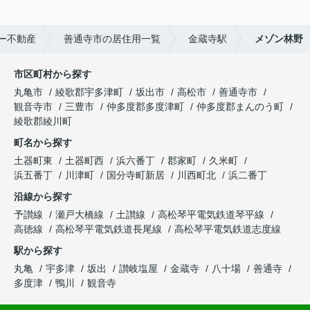
ー不動産
善通寺市の居住用一覧
金蔵寺駅
メゾン林野
市区町村から探す
丸亀市
綾歌郡宇多津町
坂出市
高松市
善通寺市
観音寺市
三豊市
仲多度郡多度津町
仲多度郡まんのう町
綾歌郡綾川町
町名から探す
土器町東
土器町西
浜六番丁
郡家町
久米町
浜五番丁
川津町
国分寺町新居
川西町北
浜二番丁
沿線から探す
予讃線
瀬戸大橋線
土讃線
高松琴平電気鉄道琴平線
高徳線
高松琴平電気鉄道長尾線
高松琴平電気鉄道志度線
駅から探す
丸亀
宇多津
坂出
讃岐塩屋
金蔵寺
八十場
善通寺
多度津
鴨川
観音寺