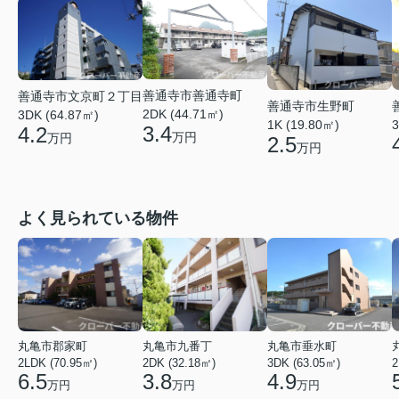
善通寺市善通寺町
善通寺市文京町２丁目
善通寺市生野町
2DK (44.71㎡)
3DK (64.87㎡)
1K (19.80㎡)
3
3.4
4.2
万円
万円
2.5
万円
よく見られている物件
丸亀市郡家町
丸亀市九番丁
丸亀市垂水町
2LDK (70.95㎡)
2DK (32.18㎡)
3DK (63.05㎡)
2
6.5
3.8
4.9
万円
万円
万円