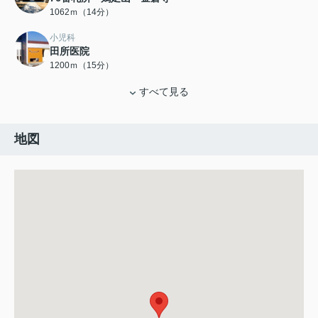
1062ｍ（14分）
小児科
田所医院
1200ｍ（15分）
すべて見る
地図