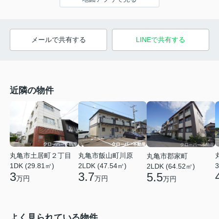
メールで共有する
LINEで共有する
近隣の物件
丸亀市土居町２丁目
丸亀市飯山町川原
丸亀市郡家町
3
1DK (29.81㎡)
2LDK (47.54㎡)
2LDK (64.52㎡)
3
3.7
5.5
万円
万円
万円
よく見られている物件