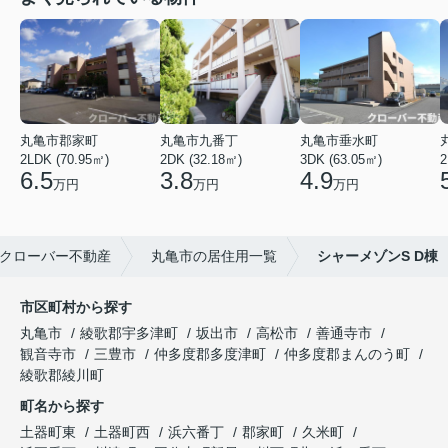
丸亀市郡家町
丸亀市九番丁
丸亀市垂水町
2LDK (70.95㎡)
2DK (32.18㎡)
3DK (63.05㎡)
2
6.5
3.8
4.9
万円
万円
万円
クローバー不動産
丸亀市の居住用一覧
シャーメゾンS D棟
市区町村から探す
丸亀市
綾歌郡宇多津町
坂出市
高松市
善通寺市
観音寺市
三豊市
仲多度郡多度津町
仲多度郡まんのう町
綾歌郡綾川町
町名から探す
土器町東
土器町西
浜六番丁
郡家町
久米町