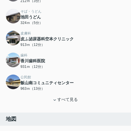
212ｍ（3分）
そば・うどん
池田うどん
324ｍ（5分）
皮膚科
皮ふ泌尿器科空本クリニック
913ｍ（12分）
歯科
香川歯科医院
931ｍ（12分）
公民館
飯山南コミュニティセンター
963ｍ（13分）
すべて見る
地図