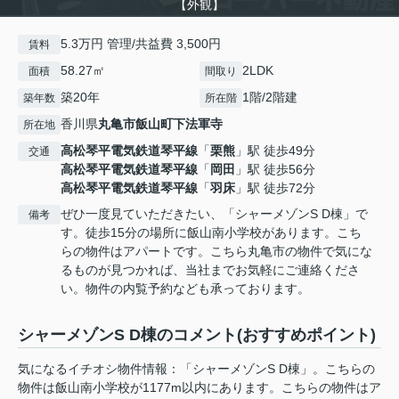
【外観】
5.3万円 管理/共益費 3,500円
賃料
58.27㎡
2LDK
面積
間取り
築20年
1階/2階建
築年数
所在階
香川県
丸亀市
飯山町下法軍寺
所在地
高松琴平電気鉄道琴平線
「
栗熊
」駅 徒歩49分
交通
高松琴平電気鉄道琴平線
「
岡田
」駅 徒歩56分
高松琴平電気鉄道琴平線
「
羽床
」駅 徒歩72分
ぜひ一度見ていただきたい、「シャーメゾンS D棟」で
備考
す。徒歩15分の場所に飯山南小学校があります。こち
らの物件はアパートです。こちら丸亀市の物件で気にな
るものが見つかれば、当社までお気軽にご連絡くださ
い。物件の内覧予約なども承っております。
シャーメゾンS D棟のコメント(おすすめポイント)
気になるイチオシ物件情報：「シャーメゾンS D棟」。こちらの
物件は飯山南小学校が1177m以内にあります。こちらの物件はア