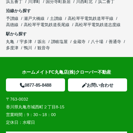
浜五番丁
川津町
国分寺町新居
川西町北
浜二番丁
沿線から探す
予讃線
瀬戸大橋線
土讃線
高松琴平電気鉄道琴平線
高徳線
高松琴平電気鉄道長尾線
高松琴平電気鉄道志度線
駅から探す
丸亀
宇多津
坂出
讃岐塩屋
金蔵寺
八十場
善通寺
多度津
鴨川
観音寺
ホームメイトFC丸亀店(株)クローバー不動産
0877-85-8488
お問い合わせ
〒763-0032
香川県丸亀市城西町２丁目8-15
営業時間：
9：30～18：00
定休日：
水曜日