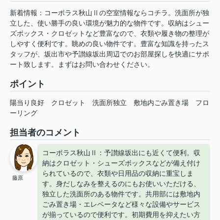
新着情報：コーポラス秋山Ⅱの空室情報ならコチラ。洗面所が独
立した、使い勝手の良い環境が魅力的な物件です。収納はシュー
ズボックス・クロゼットなど豊富なので、衣類や履き物の整理が
しやすく便利です。眺めの良い物件です。豊富な知識を持ったス
タッフが、坂出市や予讃線坂出周辺でのお部屋探しを快適にサポ
ート致します。まずはお問い合わせください。
ポイント
陽当り良好
クロゼット
洗面所独立
敷地内ごみ置き場
フロ
ーリング
担当者のコメント
コーポラス秋山Ⅱ：予讃線坂出にも近くて便利。収
納はクロゼット・シューズボックスなどが備え付け
られているので、衣類や日用品の収納に重宝しま
藤原
す。身だしなみを整えるのにもお使いいただける、
独立した洗面所のある物件です。共用部には敷地内
ごみ置き場・エレベータなど様々な設備やサービス
が揃っているので便利です。初期費用を抑えたい方