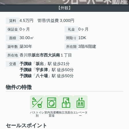
【外観】
4.5万円 管理/共益費 3,000円
賃料
0ヶ月
0ヶ月
保証金
礼金
30.00㎡
1DK
面積
間取り
築30年
3階/6階建
築年数
所在階
香川県
坂出市
西大浜南
１丁目
所在地
予讃線
「
坂出
」駅 徒歩21分
交通
予讃線
「
宇多津
」駅 徒歩50分
予讃線
「
八十場
」駅 徒歩50分
物件の特徴
バストイレ
室内洗濯機
独立洗面台
エレベータ
別
置場
ー
セールスポイント