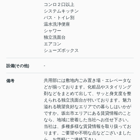
コンロ２口以上
システムキッチン
バス・トイレ別
温水洗浄便座
シャワー
独立洗面台
エアコン
シューズボックス
-
設備(その他)
共用部には敷地内ごみ置き場・エレベータな
備考
どが揃っております。化粧品やスタイリング
剤などをまとめて出して、サッと身支度を整
えられる独立洗面台が付いております。魅力
溢れる眺望良好なエリアでの暮らしはいかが
ですか。坂出市エリアにある賃貸情報のこと
なら、地域に密着した当社へお任せ下さい。
当社は、多種多様な賃貸情報を取り扱ってお
ります。ご要望や不明な点などございました
ら、お気軽にご連絡下さい。