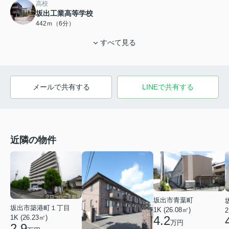
高校
坂出工業高等学校
442ｍ（6分）
すべて見る
メールで共有する
LINEで共有する
近隣の物件
坂出市青葉町
坂出市築港町１丁目
1K (26.08㎡)
2
1K (26.23㎡)
4.2
万円
2.9