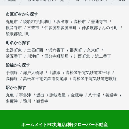
市区町村から探す
丸亀市
綾歌郡宇多津町
坂出市
高松市
善通寺市
観音寺市
三豊市
仲多度郡多度津町
仲多度郡まんのう町
綾歌郡綾川町
町名から探す
土器町東
土器町西
浜六番丁
郡家町
久米町
浜五番丁
川津町
国分寺町新居
川西町北
浜二番丁
沿線から探す
予讃線
瀬戸大橋線
土讃線
高松琴平電気鉄道琴平線
高徳線
高松琴平電気鉄道長尾線
高松琴平電気鉄道志度線
駅から探す
丸亀
宇多津
坂出
讃岐塩屋
金蔵寺
八十場
善通寺
多度津
鴨川
観音寺
ホームメイトFC丸亀店(株)クローバー不動産