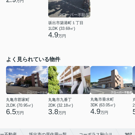
万円
坂出市築港町１丁目
1LDK (33.69㎡)
4.9
万円
よく見られている物件
丸亀市垂水町
丸亀市九番丁
丸亀市郡家町
3DK (63.05㎡)
2DK (32.18㎡)
2LDK (70.95㎡)
2
4.9
3.8
6.5
万円
万円
万円
ー不動産
坂出市の居住用一覧
コーポラス秋山Ⅱ
307