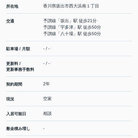
香川県
坂出市
西大浜南
１丁目
所在地
予讃線
「
坂出
」駅 徒歩21分
交通
予讃線
「
宇多津
」駅 徒歩50分
予讃線
「
八十場
」駅 徒歩50分
- / -
駐車場 / 月額
- / -
更新料 /
更新事務手数料
2年
契約期間
空家
現況
相談
入居可能日
-
敷金積み増し