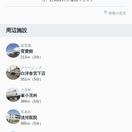
情報の見方
周辺施設
保育園
育愛館
213ｍ（3分）
クリーニング
白洋舎宮下店
351ｍ（5分）
小児科
峯小児科
389ｍ（5分）
耳鼻科
淡河医院
395ｍ（5分）