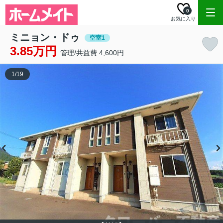
0
お気に入り
ミニョン・ドゥ
空室1
3.85万円
管理/共益費 4,600円
1
/
19