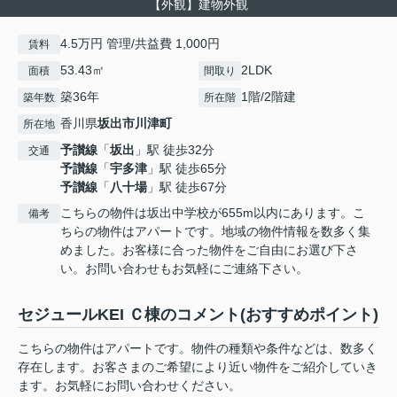
【外観】建物外観
4.5万円 管理/共益費 1,000円
賃料
53.43㎡
2LDK
面積
間取り
築36年
1階/2階建
築年数
所在階
香川県
坂出市
川津町
所在地
予讃線
「
坂出
」駅 徒歩32分
交通
予讃線
「
宇多津
」駅 徒歩65分
予讃線
「
八十場
」駅 徒歩67分
こちらの物件は坂出中学校が655m以内にあります。こ
備考
ちらの物件はアパートです。地域の物件情報を数多く集
めました。お客様に合った物件をご自由にお選び下さ
い。お問い合わせもお気軽にご連絡下さい。
セジュールKEI Ｃ棟のコメント(おすすめポイント)
こちらの物件はアパートです。物件の種類や条件などは、数多く
存在します。お客さまのご希望により近い物件をご紹介していき
ます。お気軽にお問い合わせください。