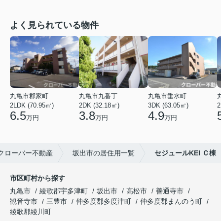
よく見られている物件
丸亀市郡家町
丸亀市九番丁
丸亀市垂水町
2LDK (70.95㎡)
2DK (32.18㎡)
3DK (63.05㎡)
2
6.5
3.8
4.9
万円
万円
万円
クローバー不動産
坂出市の居住用一覧
セジュールKEI Ｃ棟
市区町村から探す
丸亀市
綾歌郡宇多津町
坂出市
高松市
善通寺市
観音寺市
三豊市
仲多度郡多度津町
仲多度郡まんのう町
綾歌郡綾川町