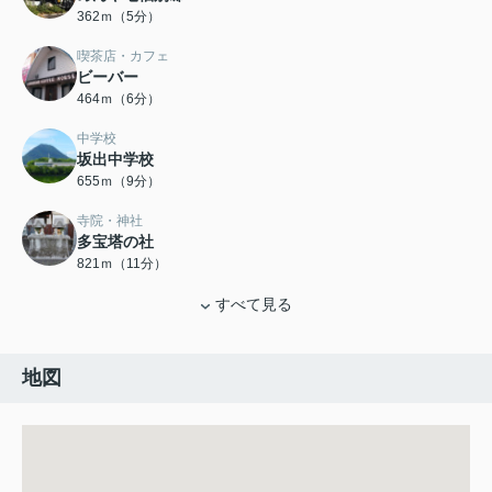
362ｍ（5分）
喫茶店・カフェ
ビーバー
464ｍ（6分）
中学校
坂出中学校
655ｍ（9分）
寺院・神社
多宝塔の社
821ｍ（11分）
すべて見る
地図