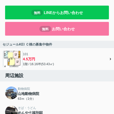
LINEからお問い合わせ
無料
お問い合わせ
無料
セジュールKEI Ｃ棟の募集中物件
101
4.5万円
1階 / 16.16坪(53.43㎡)
周辺施設
動物病院
山地動物病院
63ｍ（1分）
そば・うどん
めんや七福別邸