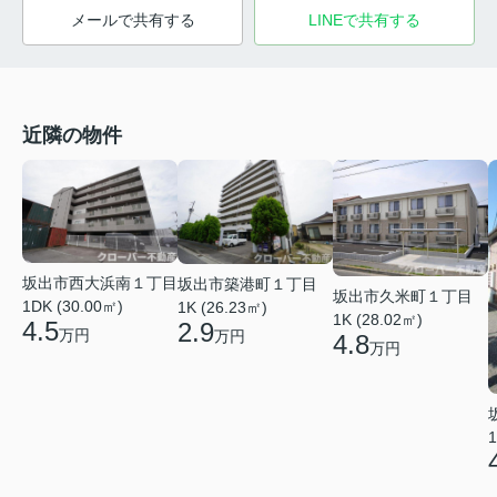
メールで共有する
LINEで共有する
近隣の物件
坂出市西大浜南１丁目
坂出市築港町１丁目
坂出市久米町１丁目
1DK (30.00㎡)
1K (26.23㎡)
1K (28.02㎡)
4.5
2.9
万円
万円
4.8
万円
1