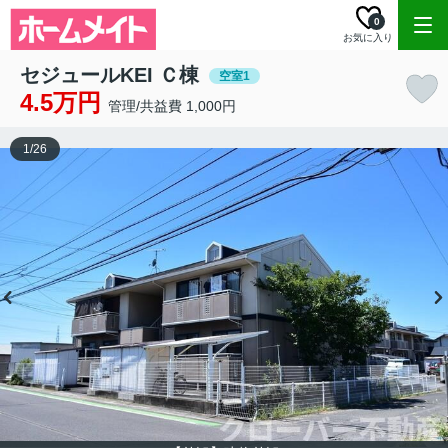
0
お気に入り
セジュールKEI Ｃ棟
空室1
4.5万円
管理/共益費 1,000円
1
/
26