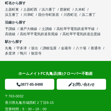
町名から探す
土器町東
土器町西
浜六番丁
郡家町
久米町
浜五番丁
川津町
国分寺町新居
川西町北
浜二番丁
沿線から探す
予讃線
瀬戸大橋線
土讃線
高松琴平電気鉄道琴平線
高徳線
高松琴平電気鉄道長尾線
高松琴平電気鉄道志度線
駅から探す
丸亀
宇多津
坂出
讃岐塩屋
金蔵寺
八十場
善通寺
多度津
鴨川
観音寺
ホームメイトFC丸亀店(株)クローバー不動産
0877-85-8488
お問い合わせ
〒763-0032
香川県丸亀市城西町２丁目8-15
営業時間：
9：30～18：00