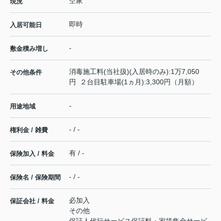
空家
現況
即時
入居可能日
-
敷金積み増し
消毒施工料(当社扱)(入居時のみ):1万7,050
その他条件
円 ２台目駐車場(1ヵ月):3,300円（月額）
-
用途地域
- / -
権利金 / 雑費
有 / -
保険加入 / 料金
- / -
保険名 / 保険期間
必加入
保証会社 / 料金
その他
保証人代行サービス保証料・家賃集金サービ