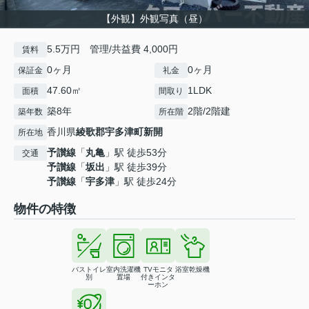
【外観】外観写真（昼）
5.5万円 管理/共益費 4,000円
賃料
0ヶ月
0ヶ月
保証金
礼金
47.60㎡
1LDK
面積
間取り
築8年
2階/2階建
築年数
所在階
香川県
綾歌郡宇多津町
新開
所在地
予讃線
「
丸亀
」駅 徒歩53分
交通
予讃線
「
坂出
」駅 徒歩39分
予讃線
「
宇多津
」駅 徒歩24分
物件の特徴
バストイレ
室内洗濯機
TVモニタ
浴室乾燥機
別
置場
付きインタ
ーホン