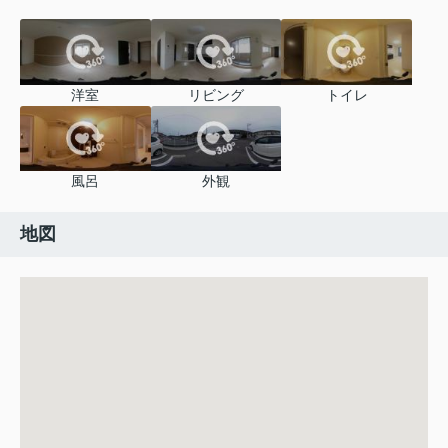
洋室
リビング
トイレ
風呂
外観
地図