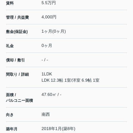
5.5万円
賃料
4,000円
管理 / 共益費
1ヶ月(0ヶ月)
敷金(保証金)
0ヶ月
礼金
- / -
償却 / 敷引
1LDK
間取り / 詳細
LDK 12.3帖 1室
/
洋室 6.9帖 1室
47.60㎡ / -
面積 /
バルコニー面積
南西
向き
2018年1月(築8年)
築年月