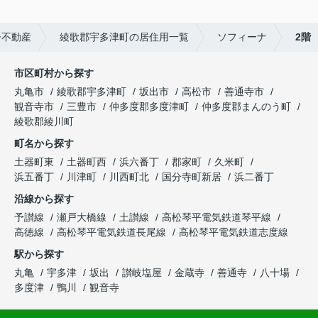
ー不動産
綾歌郡宇多津町の居住用一覧
ソフィーナ
2階
市区町村から探す
丸亀市
綾歌郡宇多津町
坂出市
高松市
善通寺市
観音寺市
三豊市
仲多度郡多度津町
仲多度郡まんのう町
綾歌郡綾川町
町名から探す
土器町東
土器町西
浜六番丁
郡家町
久米町
浜五番丁
川津町
川西町北
国分寺町新居
浜二番丁
沿線から探す
予讃線
瀬戸大橋線
土讃線
高松琴平電気鉄道琴平線
高徳線
高松琴平電気鉄道長尾線
高松琴平電気鉄道志度線
駅から探す
丸亀
宇多津
坂出
讃岐塩屋
金蔵寺
善通寺
八十場
多度津
鴨川
観音寺