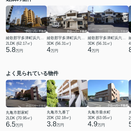
綾歌郡宇多津町浜六番丁
綾歌郡宇多津町浜六番丁
綾歌郡宇多津町浜六番丁
4
2LDK (62.17㎡)
3DK (56.31㎡)
3DK (56.31㎡)
5.8
4
4
万円
万円
万円
よく見られている物件
丸亀市垂水町
丸亀市九番丁
丸亀市郡家町
3DK (63.05㎡)
2DK (32.18㎡)
2LDK (70.95㎡)
2
4.9
3.8
6.5
万円
万円
万円