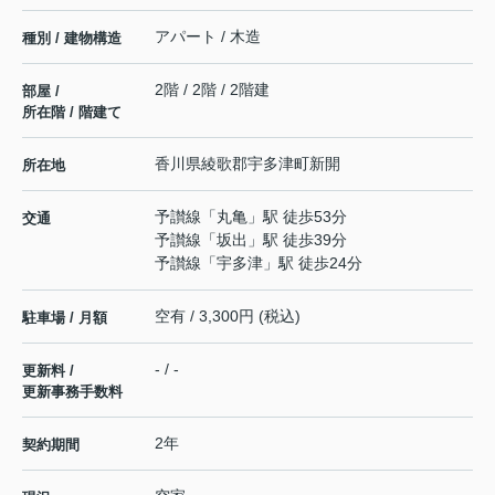
アパート / 木造
種別 / 建物構造
2階 / 2階 / 2階建
部屋 /
所在階 / 階建て
香川県
綾歌郡宇多津町
新開
所在地
予讃線
「
丸亀
」駅 徒歩53分
交通
予讃線
「
坂出
」駅 徒歩39分
予讃線
「
宇多津
」駅 徒歩24分
空有 / 3,300円 (税込)
駐車場 / 月額
- / -
更新料 /
更新事務手数料
2年
契約期間