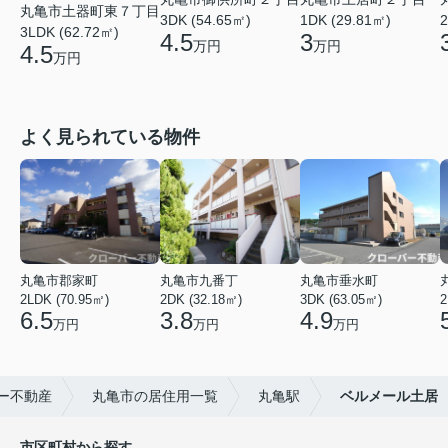
丸亀市土器町東７丁目
3DK (54.65㎡)
1DK (29.81㎡)
2
3LDK (62.72㎡)
4.5
3
万円
万円
4.5
万円
よく見られている物件
丸亀市郡家町
丸亀市九番丁
丸亀市垂水町
2LDK (70.95㎡)
2DK (32.18㎡)
3DK (63.05㎡)
2
6.5
3.8
4.9
万円
万円
万円
ー不動産
丸亀市の居住用一覧
丸亀駅
ベルメール土居
市区町村から探す