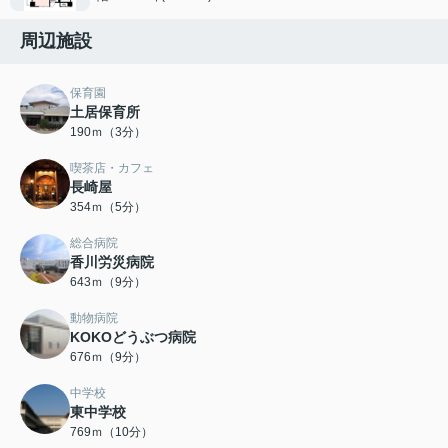
周辺施設
保育園
土居保育所
190ｍ（3分）
喫茶店・カフェ
長崎屋
354ｍ（5分）
総合病院
香川労災病院
643ｍ（9分）
動物病院
KOKOどうぶつ病院
676ｍ（9分）
中学校
東中学校
769ｍ（10分）