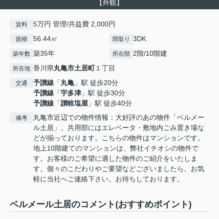
【外観】
5万円 管理/共益費 2,000円
賃料
56.44㎡
3DK
面積
間取り
築35年
2階/10階建
築年数
所在階
香川県
丸亀市
土居町
１丁目
所在地
予讃線
「
丸亀
」駅 徒歩20分
交通
予讃線
「
宇多津
」駅 徒歩30分
予讃線
「
讃岐塩屋
」駅 徒歩40分
丸亀市近辺での物件情報：大好評のあの物件「ベルメー
備考
ル土居」。共用部にはエレベータ・敷地内ごみ置き場な
どが揃っております。こちらの物件はマンションです。
地上10階建てのマンションは、弊社イチオシの物件で
す。お客様のご希望に適した物件のご紹介をいたしま
す。個々のこだわりやご要望などございましたら、お気
軽に当社へご連絡下さい。お待ちしております。
ベルメール土居のコメント(おすすめポイント)