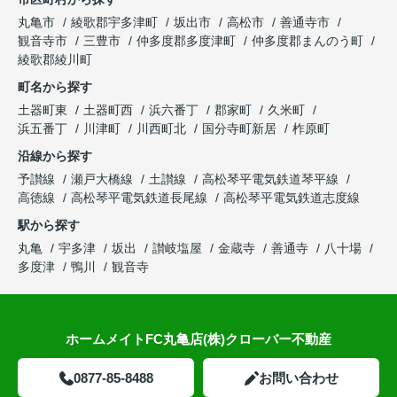
丸亀市
綾歌郡宇多津町
坂出市
高松市
善通寺市
観音寺市
三豊市
仲多度郡多度津町
仲多度郡まんのう町
綾歌郡綾川町
町名から探す
土器町東
土器町西
浜六番丁
郡家町
久米町
浜五番丁
川津町
川西町北
国分寺町新居
柞原町
沿線から探す
予讃線
瀬戸大橋線
土讃線
高松琴平電気鉄道琴平線
高徳線
高松琴平電気鉄道長尾線
高松琴平電気鉄道志度線
駅から探す
丸亀
宇多津
坂出
讃岐塩屋
金蔵寺
善通寺
八十場
多度津
鴨川
観音寺
ホームメイトFC丸亀店(株)クローバー不動産
0877-85-8488
お問い合わせ