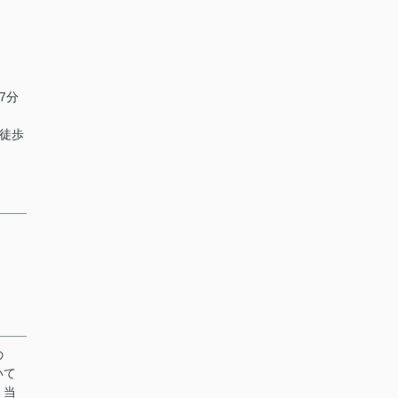
7分
 徒歩
の
いて
、当