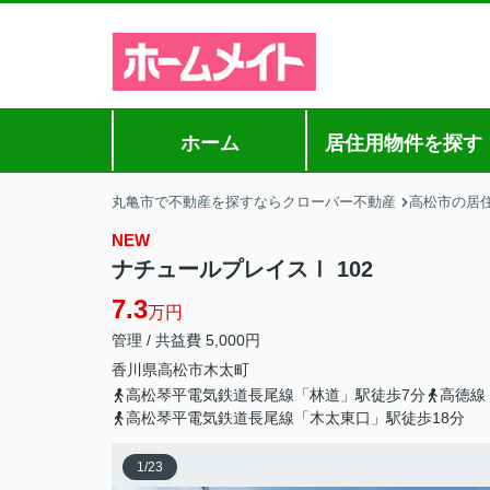
ホーム
居住用物件を探す
丸亀市で不動産を探すならクローバー不動産
高松市の居
NEW
ナチュールプレイスⅠ 102
7.3
万円
管理 / 共益費 5,000円
香川県
高松市
木太町
高松琴平電気鉄道長尾線「林道」駅徒歩7分
高徳線
高松琴平電気鉄道長尾線「木太東口」駅徒歩18分
1
/
23