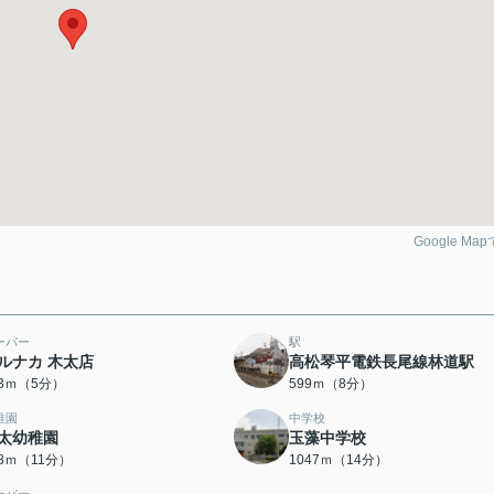
Google Ma
ーパー
駅
ルナカ 木太店
高松琴平電鉄長尾線林道駅
83ｍ（5分）
599ｍ（8分）
稚園
中学校
太幼稚園
玉藻中学校
68ｍ（11分）
1047ｍ（14分）