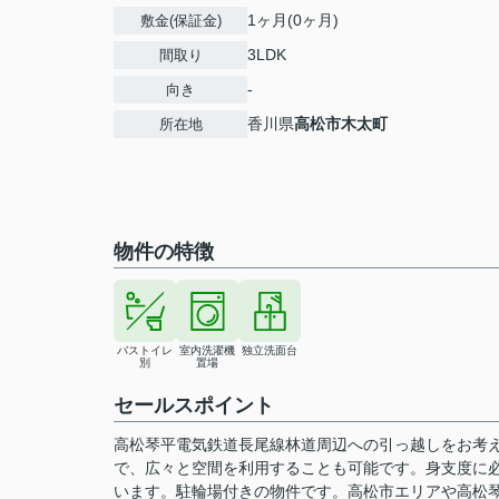
1ヶ月(0ヶ月)
敷金(保証金)
3LDK
間取り
-
向き
香川県
高松市
木太町
所在地
物件の特徴
バストイレ
室内洗濯機
独立洗面台
別
置場
セールスポイント
高松琴平電気鉄道長尾線林道周辺への引っ越しをお考
で、広々と空間を利用することも可能です。身支度に
います。駐輪場付きの物件です。高松市エリアや高松