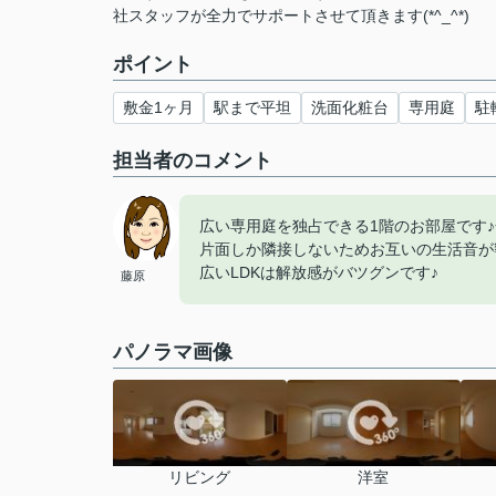
社スタッフが全力でサポートさせて頂きます(*^_^*)
ポイント
敷金1ヶ月
駅まで平坦
洗面化粧台
専用庭
駐
担当者のコメント
広い専用庭を独占できる1階のお部屋です
片面しか隣接しないためお互いの生活音が
広いLDKは解放感がバツグンです♪
藤原
パノラマ画像
リビング
洋室