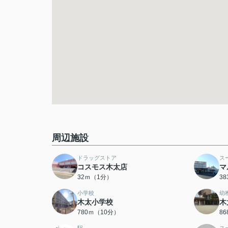
周辺施設
ドラッグストア
ス
コスモス木太店
マ
32ｍ（1分）
3
小学校
幼
木太小学校
木
780ｍ（10分）
8