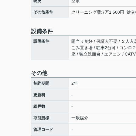
空家
現況
その他条件
クリーニング費:7万1,500円 鍵交
設備条件
設備条件
陽当り良好 / 保証人不要 / ２人入居
ごみ置き場 / 駐車2台可 / コンロ
座 / 独立洗面台 / エアコン / CATV
その他
2年
契約期間
-
更新料
-
総戸数
一般媒介
取引態様
-
管理コード