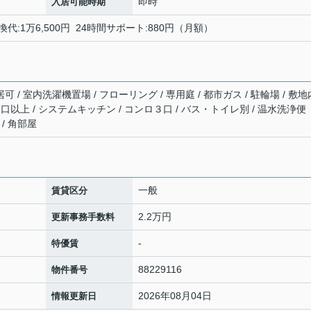
即時
入居可能時期
換代:1万6,500円 24時間サポート:880円（月額）
可 / 室内洗濯機置場 / フローリング / 専用庭 / 都市ガス / 駐輪場 / 敷地
２口以上 / システムキッチン / コンロ３口 / バス・トイレ別 / 温水洗浄便
 / 角部屋
一般
賃貸区分
2.2万円
更新事務手数料
-
特優賃
88229116
物件番号
2026年08月04日
情報更新日