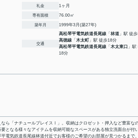
1ヶ月
礼金
76.00㎡
専有面積
1999年3月(築27年)
築年月
高松琴平電気鉄道長尾線
「
林道
」駅 徒歩
高徳線
「
木太町
」駅 徒歩18分
交通
高松琴平電気鉄道長尾線
「
木太東口
」駅
18分
えなら「ナチュールプレイスⅠ」。収納はクロゼット・押入など豊富な
必要となる様々なアイテムを収納可能なスペースがある独立洗面台が付
琴平電気鉄道長尾線林道付近でお客様のご希望のお部屋が見つかるまで