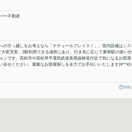
ーバー不動産
への引っ越しをお考えなら「ナチュールプレイスⅠ」。室内設備はシス
など大変充実。2駅利用できる場所にあり、行き先に応じて乗車駅の使い分
ョンです。高松市や高松琴平電気鉄道長尾線林道付近で気になるお部屋
合せください。素敵なお部屋探しを全力でお手伝いいたします(#^^#)
情報