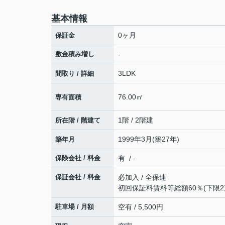
基本情報
0ヶ月
保証金
敷金積み増し
-
3LDK
間取り / 詳細
76.00㎡
専有面積
1階 / 2階建
所在階 / 階建て
1999年3月(築27年)
築年月
保険会社 / 料金
有 / -
保証会社 / 料金
必加入 / 全保連
初回保証料賃料等総額60％(下限2
駐車場 / 月額
空有 / 5,500円