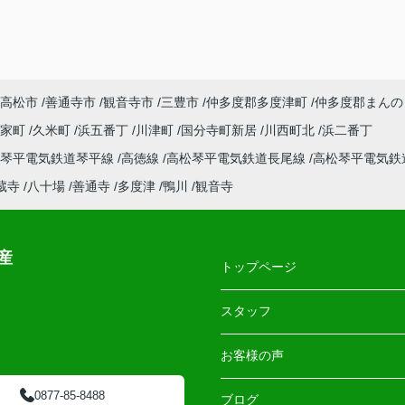
高松市
善通寺市
観音寺市
三豊市
仲多度郡多度津町
仲多度郡まんの
郡家町
久米町
浜五番丁
川津町
国分寺町新居
川西町北
浜二番丁
松琴平電気鉄道琴平線
高徳線
高松琴平電気鉄道長尾線
高松琴平電気鉄
蔵寺
八十場
善通寺
多度津
鴨川
観音寺
産
トップページ
スタッフ
お客様の声
0877-85-8488
ブログ