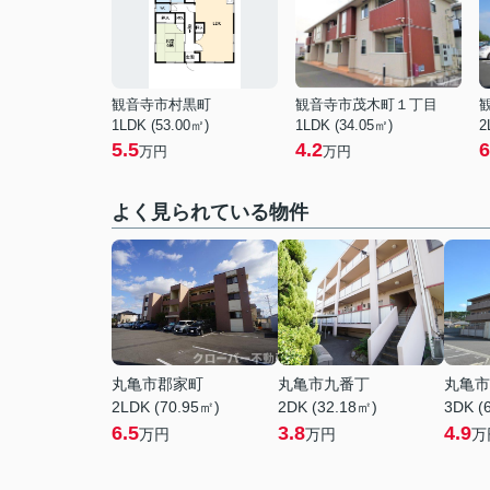
観音寺市村黒町
観音寺市茂木町１丁目
1LDK (53.00㎡)
1LDK (34.05㎡)
2
5.5
4.2
6
万円
万円
よく見られている物件
丸亀市郡家町
丸亀市九番丁
丸亀市
2LDK (70.95㎡)
2DK (32.18㎡)
3DK (
6.5
3.8
4.9
万円
万円
万