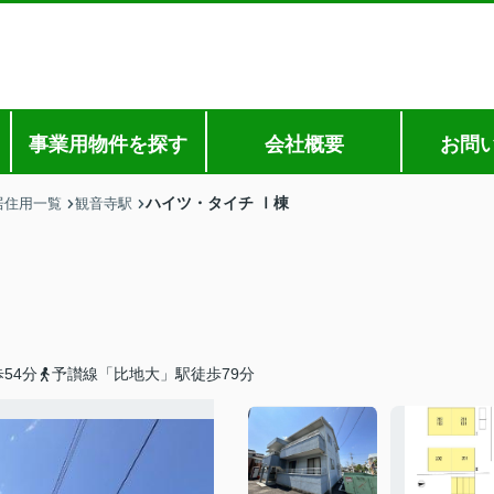
事業用物件を探す
会社概要
お問
ハイツ・タイチ Ⅰ棟
居住用一覧
観音寺駅
54分
予讃線「比地大」駅徒歩79分