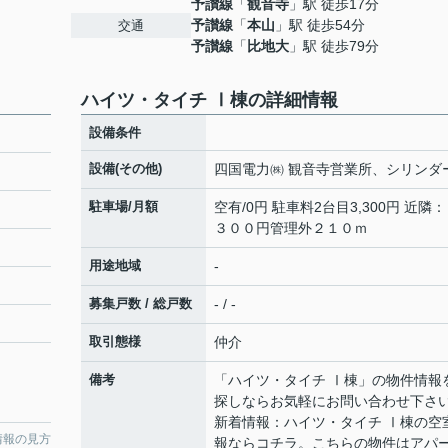
予讃線
「
観音寺
」駅 徒歩17分
予讃線
「
本山
」駅 徒歩54分
交通
予讃線
「
比地大
」駅 徒歩79分
ハイツ・タイチ Ⅰ棟の詳細情報
設備条件
設備(その他)
四国電力㈱ 観音寺営業所、シリンダ
駐車場/月額
空有/0円 駐車料2台目3,300円 近隣
３００円管理外２１０ｍ
用途地域
-
募集戸数 / 総戸数
- / -
取引態様
仲介
備考
「ハイツ・タイチ Ⅰ棟」の物件情報
探しならお気軽にお問い合わせ下さ
新着情報：ハイツ・タイチ Ⅰ棟の空
情報の見方
報ならコチラ。こちらの物件はアパ