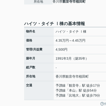
香川県
観音寺市
植田町
所在地
ハイツ・タイチ Ⅰ棟の基本情報
物件名
ハイツ・タイチ Ⅰ棟
価格
4.35万円～4.45万円
管理/共益費
4,500円
築年月
1991年3月（築35年）
総戸数
-
所在地
香川県
観音寺市
植田町
交通
予讃線
「
観音寺
」駅 徒歩17分
予讃線
「
本山
」駅 徒歩54分
予讃線
「
比地大
」駅 徒歩79分