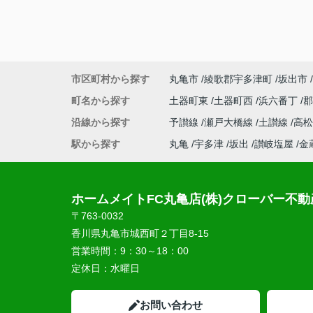
市区町村から探す
丸亀市
綾歌郡宇多津町
坂出市
町名から探す
土器町東
土器町西
浜六番丁
沿線から探す
予讃線
瀬戸大橋線
土讃線
高
駅から探す
丸亀
宇多津
坂出
讃岐塩屋
金
ホームメイトFC丸亀店(株)クローバー不動
〒763-0032
香川県丸亀市城西町２丁目8-15
営業時間：
9：30～18：00
定休日：
水曜日
お問い合わせ