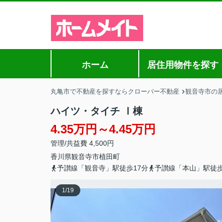
ホーム
居住用物件を探す
丸亀市で不動産を探すならクローバー不動産
観音寺市の
ハイツ・タイチ Ⅰ棟
4.35万円～4.45万円
管理/共益費 4,500円
香川県
観音寺市
植田町
予讃線「観音寺」駅徒歩17分
予讃線「本山」駅徒歩
1
/
19