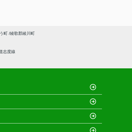
う町
綾歌郡綾川町
道志度線