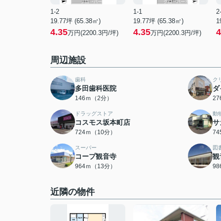
1-2
1-1
2
19.77坪 (65.38㎡)
19.77坪 (65.38㎡)
1
4.35
4.35
4
万円(2200.3円/坪)
万円(2200.3円/坪)
周辺施設
歯科
ク
多田歯科医院
ダ
146ｍ（2分）
2
ドラッグストア
動
コスモス坂本町店
サ
724ｍ（10分）
7
スーパー
図
コープ観音寺
観
964ｍ（13分）
9
近隣の物件