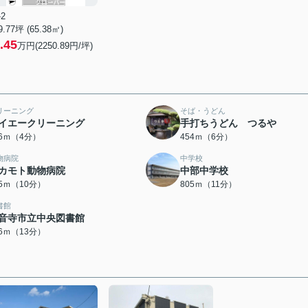
-2
9.77坪 (65.38㎡)
.45
万円(2250.89円/坪)
リーニング
そば・うどん
イエークリーニング
手打ちうどん つるや
76ｍ（4分）
454ｍ（6分）
物病院
中学校
カモト動物病院
中部中学校
45ｍ（10分）
805ｍ（11分）
書館
音寺市立中央図書館
86ｍ（13分）