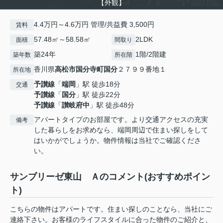
【外観】
4.4万円～4.6万円 管理/共益費 3,500円
賃料
57.48㎡～58.58㎡
2LDK
面積
間取り
築24年
1階/2階建
築年数
所在階
香川県
高松市
国分寺町国分
２７９９番地１
所在地
予讃線
「
端岡
」駅 徒歩18分
交通
予讃線
「
国分
」駅 徒歩22分
予讃線
「
讃岐府中
」駅 徒歩48分
アパートタイプのお部屋です。より交通アクセスの充実
備考
した暮らしをお求めなら、端岡周辺で住まい探しをして
はいかがでしょうか。物件情報は当社でご確認くださ
い。
サンブリーゼ東山 Ａのコメント(おすすめポイン
ト)
こちらの物件はアパートです。住まい探しのことなら、当社にご
連絡下さい。お客様のライフスタイルに合った物件のご紹介と、