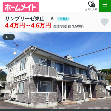
0
お気に入り
サンブリーゼ東山 Ａ
空室2
4.4万円～4.6万円
管理/共益費 3,500円
1
/
19