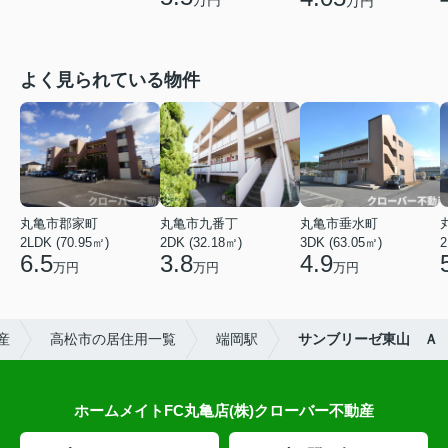
万円
よく見られている物件
丸亀市郡家町
丸亀市九番丁
丸亀市垂水町
2LDK (70.95㎡)
2DK (32.18㎡)
3DK (63.05㎡)
2
6.5
3.8
4.9
万円
万円
万円
産
高松市の居住用一覧
端岡駅
サンブリーゼ東山 Ａ
ホームメイトFC丸亀店(株)クローバー不動産