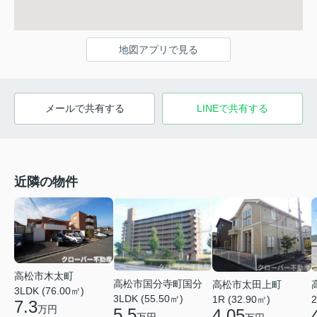
地図アプリで見る
メールで共有する
LINEで共有する
近隣の物件
高松市木太町
高松市国分寺町国分
高松市太田上町
3LDK (76.00㎡)
3LDK (55.50㎡)
1R (32.90㎡)
2
7.3
万円
5.5
4.05
万円