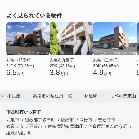
よく見られている物件
丸亀市郡家町
丸亀市九番丁
丸亀市垂水町
2LDK (70.95㎡)
2DK (32.18㎡)
3DK (63.05㎡)
2
6.5
3.8
4.9
万円
万円
万円
バー不動産
高松市の居住用一覧
林道駅
リベルテ東山
市区町村から探す
丸亀市
綾歌郡宇多津町
坂出市
高松市
善通寺市
観音寺市
三豊市
仲多度郡多度津町
仲多度郡まんのう町
綾歌郡綾川町