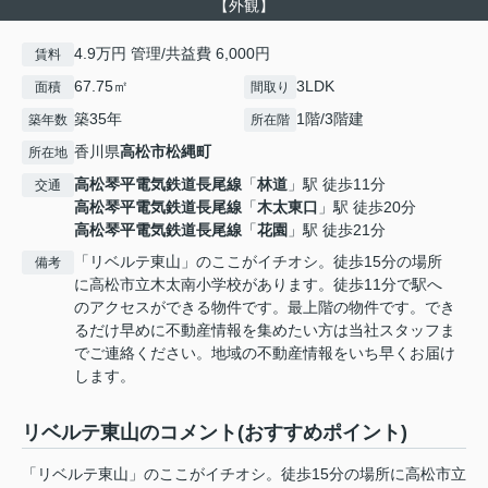
【外観】
4.9万円 管理/共益費 6,000円
賃料
67.75㎡
3LDK
面積
間取り
築35年
1階/3階建
築年数
所在階
香川県
高松市
松縄町
所在地
高松琴平電気鉄道長尾線
「
林道
」駅 徒歩11分
交通
高松琴平電気鉄道長尾線
「
木太東口
」駅 徒歩20分
高松琴平電気鉄道長尾線
「
花園
」駅 徒歩21分
「リベルテ東山」のここがイチオシ。徒歩15分の場所
備考
に高松市立木太南小学校があります。徒歩11分で駅へ
のアクセスができる物件です。最上階の物件です。でき
るだけ早めに不動産情報を集めたい方は当社スタッフま
でご連絡ください。地域の不動産情報をいち早くお届け
します。
リベルテ東山のコメント(おすすめポイント)
「リベルテ東山」のここがイチオシ。徒歩15分の場所に高松市立