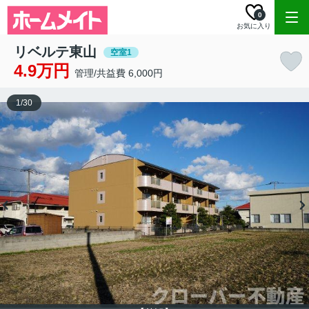
0
お気に入り
リベルテ東山
空室1
4.9万円
管理/共益費 6,000円
1
/
30