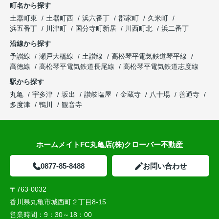
町名から探す
土器町東
土器町西
浜六番丁
郡家町
久米町
浜五番丁
川津町
国分寺町新居
川西町北
浜二番丁
沿線から探す
予讃線
瀬戸大橋線
土讃線
高松琴平電気鉄道琴平線
高徳線
高松琴平電気鉄道長尾線
高松琴平電気鉄道志度線
駅から探す
丸亀
宇多津
坂出
讃岐塩屋
金蔵寺
八十場
善通寺
多度津
鴨川
観音寺
ホームメイトFC丸亀店(株)クローバー不動産
0877-85-8488
お問い合わせ
〒763-0032
香川県丸亀市城西町２丁目8-15
営業時間：
9：30～18：00