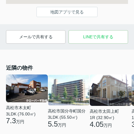
地図アプリで見る
メールで共有する
LINEで共有する
近隣の物件
高松市木太町
高松市国分寺町国分
高松市太田上町
3LDK (76.00㎡)
3LDK (55.50㎡)
1R (32.90㎡)
1
7.3
万円
5.5
4.05
万円
万円