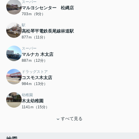
スーパー
マルヨシセンター 松縄店
703ｍ（9分）
駅
高松琴平電鉄長尾線林道駅
877ｍ（11分）
スーパー
マルナカ 木太店
887ｍ（12分）
ドラッグストア
コスモス木太店
984ｍ（13分）
幼稚園
木太幼稚園
1141ｍ（15分）
すべて見る