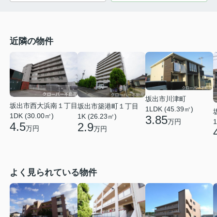
近隣の物件
坂出市川津町
坂出市西大浜南１丁目
坂出市築港町１丁目
1LDK (45.39㎡)
1DK (30.00㎡)
1K (26.23㎡)
3.85
万円
1
4.5
2.9
万円
万円
よく見られている物件