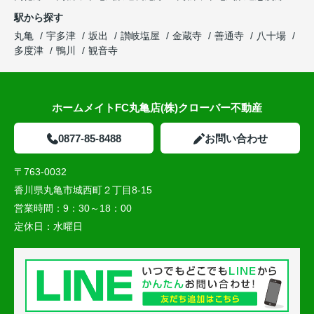
駅から探す
丸亀
宇多津
坂出
讃岐塩屋
金蔵寺
善通寺
八十場
多度津
鴨川
観音寺
ホームメイトFC丸亀店(株)クローバー不動産
0877-85-8488
お問い合わせ
〒763-0032
香川県丸亀市城西町２丁目8-15
営業時間：
9：30～18：00
定休日：
水曜日