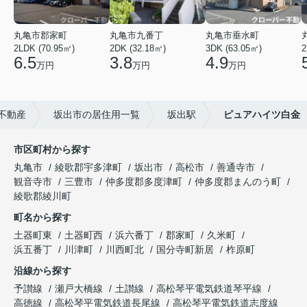
丸亀市郡家町
丸亀市九番丁
丸亀市垂水町
2LDK (70.95㎡)
2DK (32.18㎡)
3DK (63.05㎡)
2
6.5
3.8
4.9
万円
万円
万円
不動産
坂出市の居住用一覧
坂出駅
ピュアハイツ白金
市区町村から探す
丸亀市
綾歌郡宇多津町
坂出市
高松市
善通寺市
観音寺市
三豊市
仲多度郡多度津町
仲多度郡まんのう町
綾歌郡綾川町
町名から探す
土器町東
土器町西
浜六番丁
郡家町
久米町
浜五番丁
川津町
川西町北
国分寺町新居
柞原町
沿線から探す
予讃線
瀬戸大橋線
土讃線
高松琴平電気鉄道琴平線
高徳線
高松琴平電気鉄道長尾線
高松琴平電気鉄道志度線