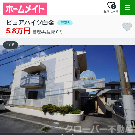
0
お気に入り
ピュアハイツ白金
空室5
5.8万円
管理/共益費 0円
1
/
18