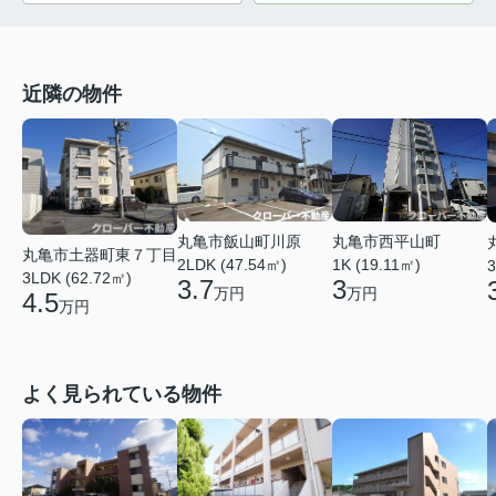
近隣の物件
丸亀市飯山町川原
丸亀市西平山町
丸亀市土器町東７丁目
2LDK (47.54㎡)
1K (19.11㎡)
3
3LDK (62.72㎡)
3.7
3
万円
万円
4.5
万円
よく見られている物件