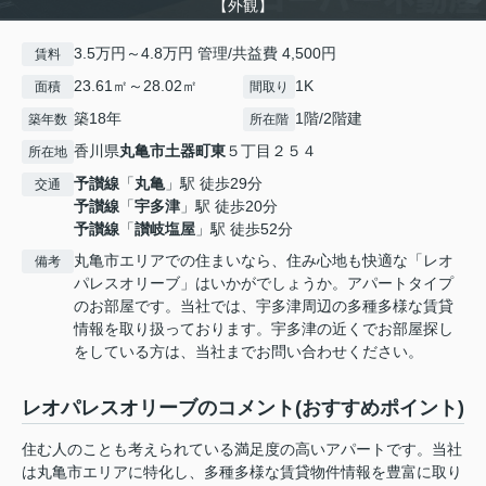
【外観】
3.5万円～4.8万円 管理/共益費 4,500円
賃料
23.61㎡～28.02㎡
1K
面積
間取り
築18年
1階/2階建
築年数
所在階
香川県
丸亀市
土器町東
５丁目２５４
所在地
予讃線
「
丸亀
」駅 徒歩29分
交通
予讃線
「
宇多津
」駅 徒歩20分
予讃線
「
讃岐塩屋
」駅 徒歩52分
丸亀市エリアでの住まいなら、住み心地も快適な「レオ
備考
パレスオリーブ」はいかがでしょうか。アパートタイプ
のお部屋です。当社では、宇多津周辺の多種多様な賃貸
情報を取り扱っております。宇多津の近くでお部屋探し
をしている方は、当社までお問い合わせください。
レオパレスオリーブのコメント(おすすめポイント)
住む人のことも考えられている満足度の高いアパートです。当社
は丸亀市エリアに特化し、多種多様な賃貸物件情報を豊富に取り