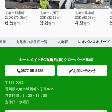
丸亀市郡家町
丸亀市九番丁
丸亀市垂水町
2LDK (70.95㎡)
2DK (32.18㎡)
3DK (63.05㎡)
2
6.5
3.8
4.9
万円
万円
万円
動産
丸亀市の居住用一覧
丸亀駅
レオパレスオリーブ
ホームメイトFC丸亀店(株)クローバー不動産
0877-85-8488
お問い合わせ
〒763-0032
香川県丸亀市城西町２丁目8-15
営業時間：
9：30～18：00
定休日：
水曜日