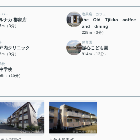
ーパー
喫茶店・カフェ
ルナカ 郡家店
the Old Tjikko coffe
15ｍ（3分）
and dining
228ｍ（3分）
科
保育園
戸内クリニック
誠心こども園
06ｍ（9分）
914ｍ（12分）
学校
中学校
156ｍ（15分）