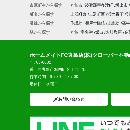
市区町村から探す
丸亀市
綾歌郡宇多津町
坂出市
町名から探す
土器町東
土器町西
浜六番丁
沿線から探す
予讃線
瀬戸大橋線
土讃線
高
駅から探す
丸亀
宇多津
坂出
讃岐塩屋
金
ホームメイトFC丸亀店(株)クローバー不動
〒763-0032
香川県丸亀市城西町２丁目8-15
営業時間：
9：30～18：00
定休日：
水曜日
お問い合わせ