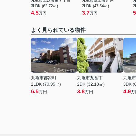
丸亀市土器町東７丁目
丸亀市飯山町川原
3LDK (62.72㎡)
2LDK (47.54㎡)
2
4.5
3.7
5
万円
万円
よく見られている物件
丸亀市郡家町
丸亀市九番丁
丸亀市
2LDK (70.95㎡)
2DK (32.18㎡)
3DK (
6.5
3.8
4.9
万円
万円
万