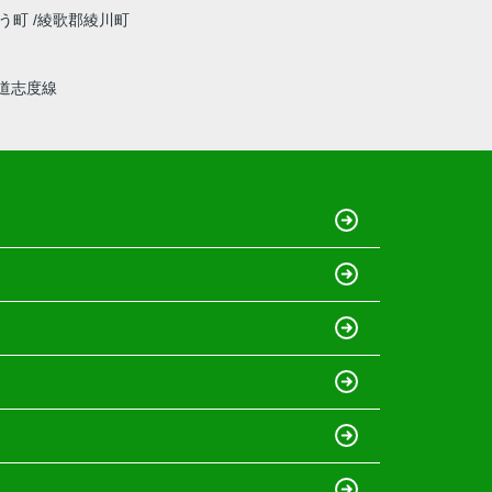
う町
綾歌郡綾川町
道志度線