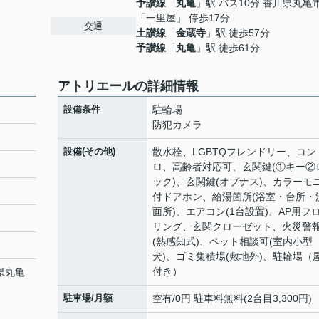
予讃線
「
丸亀
」駅 バス10分 香川県丸亀
「一里屋」 停歩17分
交通
土讃線
「
金蔵寺
」駅 徒歩57分
予讃線
「
丸亀
」駅 徒歩61分
アトリエールの詳細情報
設備条件
駐輪場
防犯カメラ
設備(その他)
散水栓、LGBTQフレンドリー、コン
ロ、高齢者対応可、玄関鍵(①キー②
ック)、玄関鍵(オプナス)、カラーモ
付ドアホン、給湯箇所(浴室・台所・
面所)、エアコン(1台設置)、AP用フ
リング、玄関クローゼット、火災警
(熱感知式)、ペット相談可(室内小型
犬)、ゴミ集積場(敷地外)、駐輪場（
付き）
県丸亀
駐車場/月額
空有/0円 駐車料無料(2台目3,300円)