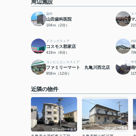
周辺施設
歯科
ス
山田歯科医院
マ
104ｍ（2分）
2
ドラッグストア
内
コスモス郡家店
瀬
419ｍ（6分）
7
コンビニエンスストア
中
ファミリーマート 丸亀川西北店
南
958ｍ（12分）
1
近隣の物件