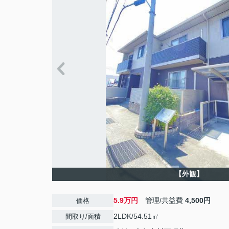
【外観】
5.9万円
管理/共益費
4,500円
価格
2LDK/54.51㎡
間取り/面積