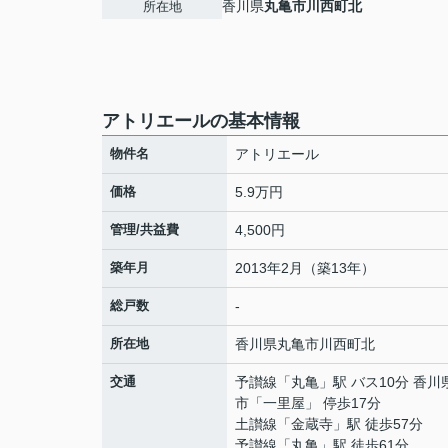
香川県
丸亀市
川西町北
所在地
アトリエールの基本情報
物件名
アトリエール
価格
5.9万円
管理/共益費
4,500円
築年月
2013年2月（築13年）
総戸数
-
所在地
香川県
丸亀市
川西町北
交通
予讃線
「
丸亀
」駅 バス10分 香川
市「一里屋」 停歩17分
土讃線
「
金蔵寺
」駅 徒歩57分
予讃線
「
丸亀
」駅 徒歩61分