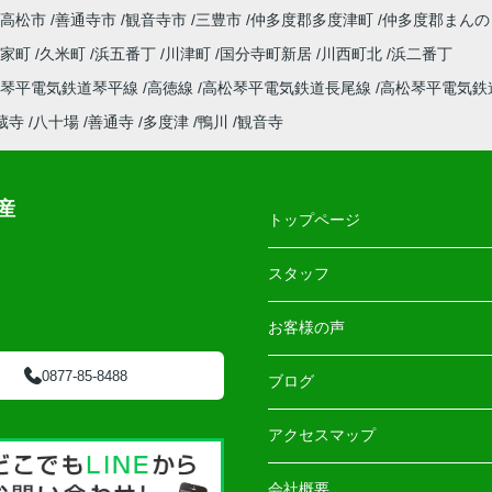
高松市
善通寺市
観音寺市
三豊市
仲多度郡多度津町
仲多度郡まんの
郡家町
久米町
浜五番丁
川津町
国分寺町新居
川西町北
浜二番丁
松琴平電気鉄道琴平線
高徳線
高松琴平電気鉄道長尾線
高松琴平電気鉄
蔵寺
八十場
善通寺
多度津
鴨川
観音寺
産
トップページ
スタッフ
お客様の声
0877-85-8488
ブログ
アクセスマップ
会社概要