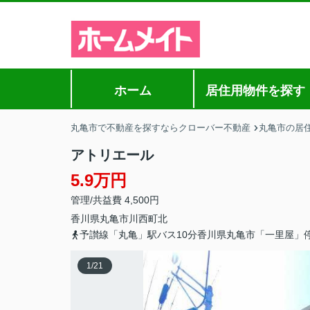
ホーム
居住用物件を探す
丸亀市で不動産を探すならクローバー不動産
丸亀市の居
アトリエール
5.9万円
管理/共益費 4,500円
香川県
丸亀市
川西町北
予讃線「丸亀」駅バス10分香川県丸亀市「一里屋」停
1
/
21