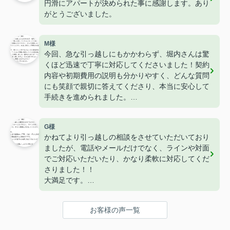
円滑にアパートが決められた事に感謝します。あり
がとうございました。
M様
今回、急な引っ越しにもかかわらず、堀内さんは驚
くほど迅速で丁寧に対応してくださいました！契約
内容や初期費用の説明も分かりやすく、どんな質問
にも笑顔で親切に答えてくださり、本当に安心して
手続きを進められました。
おかげで、慌ただしい中でもスムーズに新生活をス
タートでき、「こんなに完璧に対応してくれる担当
G様
者がいるんだ！」と感動しました。堀内さんのサポ
かねてより引っ越しの相談をさせていただいており
ートなしでは、この引っ越しのスムーズさはありえ
ましたが、電話やメールだけでなく、ラインや対面
なかったと思います。本当に感謝しかありません！
でご対応いただいたり、かなり柔軟に対応してくだ
本当にありがとうございました。
さりました！！
大満足です。
県内でここまで柔軟かつ丁寧、スピーディに対応を
してくださる不動産屋さんは初めてです。
お客様の声一覧
また、スタッフの皆さんの感じもとてもいいので信
頼できます。