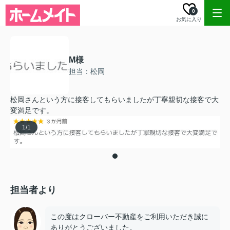
0
お気に入り
M様
担当：松岡
松岡さんという方に接客してもらいましたが丁寧親切な接客で大
変満足です。
1
/
1
担当者より
この度はクローバー不動産をご利用いただき誠に
ありがとうございました。