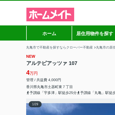
ホーム
居住用物件を探す
丸亀市で不動産を探すならクローバー不動産
丸亀市の居
NEW
アルテピアッツァ 107
4
万円
管理 / 共益費 4,000円
香川県
丸亀市
土器町東
７丁目
予讃線「宇多津」駅徒歩25分
予讃線「丸亀」駅徒歩
1
/
29