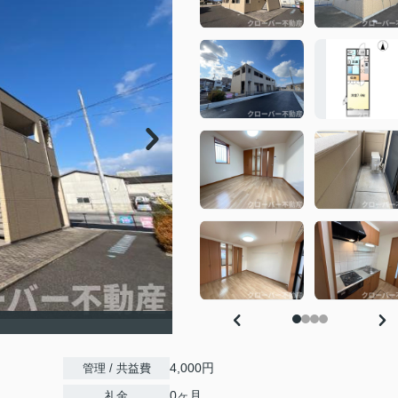
）
4,000円
管理 / 共益費
0ヶ月
礼金