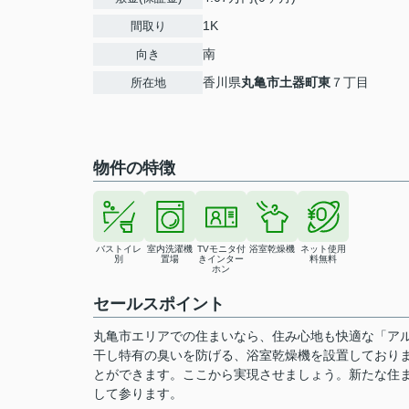
1K
間取り
南
向き
香川県
丸亀市
土器町東
７丁目
所在地
物件の特徴
バストイレ
室内洗濯機
TVモニタ付
浴室乾燥機
ネット使用
別
置場
きインター
料無料
ホン
セールスポイント
丸亀市エリアでの住まいなら、住み心地も快適な「ア
干し特有の臭いを防げる、浴室乾燥機を設置しており
とができます。ここから実現させましょう。新たな住
して参ります。