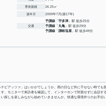
26.25㎡
専有面積
2009年7月(築17年)
築年月
予讃線
「
宇多津
」駅 徒歩25分
予讃線
「
丸亀
」駅 徒歩29分
交通
予讃線
「
讃岐塩屋
」駅 徒歩49分
ルテピアッツァ」はいかがでしょうか。雨の日など外に干せない時でも
ます。モニターで来訪者を確認して、インターホンで対面せずに会話す
まい探しを楽しみながら始めていきませんか。快適な環境作りのお手伝