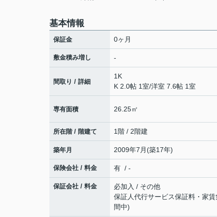
基本情報
0ヶ月
保証金
敷金積み増し
-
1K
間取り / 詳細
K 2.0帖 1室
/
洋室 7.6帖 1室
26.25㎡
専有面積
1階 / 2階建
所在階 / 階建て
2009年7月(築17年)
築年月
保険会社 / 料金
有 / -
保証会社 / 料金
必加入 / その他
保証人代行サービス保証料・家賃集金
間中)