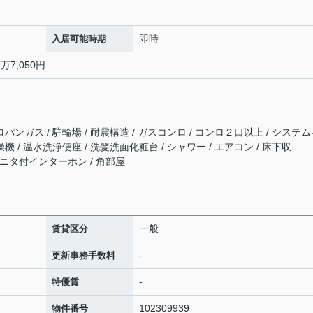
即時
入居可能時期
万7,050円
ロパンガス / 駐輪場 / 耐震構造 / ガスコンロ / コンロ２口以上 / システ
機 / 温水洗浄便座 / 洗髪洗面化粧台 / シャワー / エアコン / 床下収
TVモニタ付インターホン / 角部屋
一般
賃貸区分
-
更新事務手数料
-
特優賃
102309939
物件番号