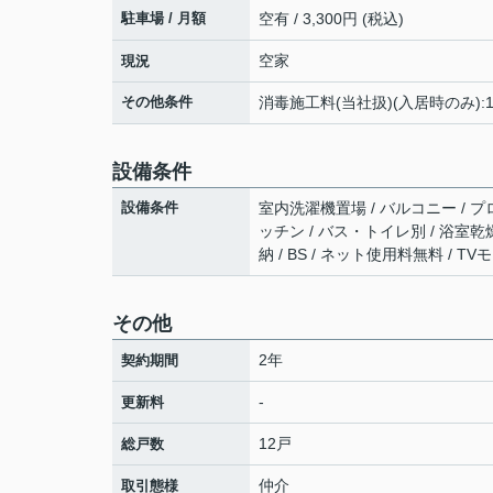
駐車場 / 月額
空有 / 3,300円 (税込)
空家
現況
その他条件
消毒施工料(当社扱)(入居時のみ):1
設備条件
設備条件
室内洗濯機置場 / バルコニー / プ
ッチン / バス・トイレ別 / 浴室乾燥
納 / BS / ネット使用料無料 / 
その他
2年
契約期間
-
更新料
12戸
総戸数
仲介
取引態様