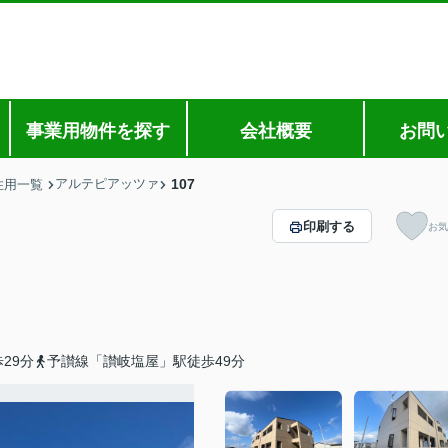
事業用物件を探す
会社概要
お問
アルテピアッツァ
107
住用一覧
印刷する
お気
29分
予讃線「讃岐塩屋」駅徒歩49分