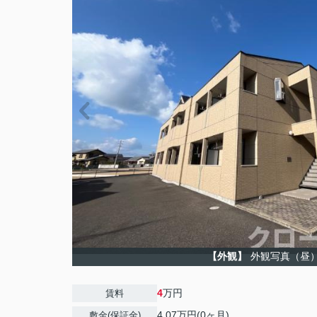
【外観】
外観写真（昼
4
万円
賃料
4.07万円(0ヶ月)
敷金(保証金)