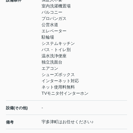
設備条件
室内洗濯機置場
バルコニー
プロパンガス
公営水道
エレベーター
駐輪場
システムキッチン
バス・トイレ別
温水洗浄便座
独立洗面台
エアコン
シューズボックス
インターネット対応
ネット使用料無料
TVモニタ付インターホン
-
設備(その他)
宇多津町はお任せください♪
備考