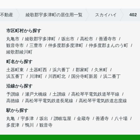
不動産
綾歌郡宇多津町の居住用一覧
スカイハイ
402
市区町村から探す
丸亀市
綾歌郡宇多津町
坂出市
高松市
善通寺市
観音寺市
三豊市
仲多度郡多度津町
仲多度郡まんのう町
綾歌郡綾川町
町名から探す
土器町東
土器町西
浜六番丁
郡家町
久米町
浜五番丁
川津町
川西町北
国分寺町新居
浜二番丁
沿線から探す
予讃線
瀬戸大橋線
土讃線
高松琴平電気鉄道琴平線
高徳線
高松琴平電気鉄道長尾線
高松琴平電気鉄道志度線
駅から探す
丸亀
宇多津
坂出
讃岐塩屋
金蔵寺
善通寺
八十場
多度津
鴨川
観音寺