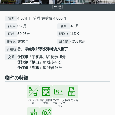
【外観】
4.5万円 管理/共益費 4,000円
賃料
0ヶ月
0ヶ月
保証金
礼金
50.05㎡
1LDK
面積
間取り
築30年
4階/5階建
築年数
所在階
香川県
綾歌郡宇多津町
浜八番丁
所在地
予讃線
「
宇多津
」駅 徒歩15分
交通
予讃線
「
坂出
」駅 徒歩46分
予讃線
「
丸亀
」駅 徒歩46分
物件の特徴
バストイレ
室内洗濯機
TVモニタ
独立洗面台
別
置場
付きインタ
ーホン