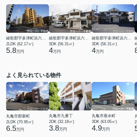
綾歌郡宇多津町浜六番丁
綾歌郡宇多津町浜六番丁
綾歌郡宇多津町浜六番丁
4
2LDK (62.17㎡)
3DK (56.31㎡)
3DK (56.31㎡)
5.8
4
4
万円
万円
万円
よく見られている物件
丸亀市垂水町
丸亀市九番丁
丸亀市郡家町
3DK (63.05㎡)
2DK (32.18㎡)
2LDK (70.95㎡)
2
4.9
3.8
6.5
万円
万円
万円