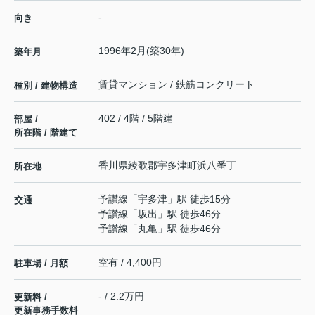
-
向き
1996年2月(築30年)
築年月
賃貸マンション / 鉄筋コンクリート
種別 / 建物構造
402 / 4階 / 5階建
部屋 /
所在階 / 階建て
香川県
綾歌郡宇多津町
浜八番丁
所在地
予讃線
「
宇多津
」駅 徒歩15分
交通
予讃線
「
坂出
」駅 徒歩46分
予讃線
「
丸亀
」駅 徒歩46分
空有 / 4,400円
駐車場 / 月額
- / 2.2万円
更新料 /
更新事務手数料