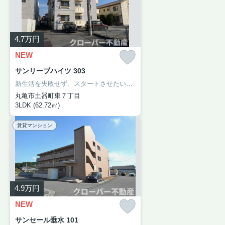
4.7
万円
NEW
サンリーブハイツ 303
新生活を失敗せず、スタートさせたいならこちらの「サンリーブハイツ」はいかがでしょうか。収納はシューズボックス・押入などが備え付けられているので、衣類や日用品の収納に重宝します。家族皆で暮らすなら広々とした3LDKのお部屋がおすすめです。現在空家の物件です。ここから実現させましょう。新たな住まい探しを楽しみながら始めていきませんか。快適な環境を作りのお手伝いをして参ります。
丸亀市土器町東７丁目
3LDK (62.72㎡)
賃貸マンション
4.9
万円
NEW
サンセール垂水 101