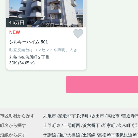
4.5
万円
NEW
シルキーハイム 501
独立洗面台はコンセントや照明、大きな鏡などがついているのでスムーズに身支度を整えられます。モニター越しに来訪者を確認して、インターホンを通じて室内から会話することができます。こだわりの条件として好評の、フローリングの物件です。丸亀市や予讃線丸亀付近で気になるお部屋を見つけたら、当社へお気軽にお問い合せください。素敵なお部屋探しを全力でお手伝いいたします。
丸亀市御供所町２丁目
3DK (54.65㎡)
市区町村から探す
丸亀市
綾歌郡宇多津町
坂出市
高松市
善通寺
町名から探す
土器町東
土器町西
浜六番丁
郡家町
久米町
浜
沿線から探す
予讃線
瀬戸大橋線
土讃線
高松琴平電気鉄道琴