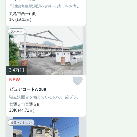
予讃線丸亀駅周辺への引っ越しをお考えなら「マリオン城北」。オートロック設備がついており、防犯性が高い物件です。室内設備はエアコン・フローリングなど充実した設備を備え付けています。現在空き室のこのお部屋、案内も入居もすぐに行うことができます。こちら予讃線丸亀近くに立地する賃貸住宅でなら、きっとあなたの希望しているライフスタイルを叶えることができるでしょう。
丸亀市西平山町
1K (19.11㎡)
アパート
3.4
万円
NEW
ピュアコートA 206
独立洗面台を備えているので、歯ブラシやドライヤーなどをまとめて収納できます。こちらはTVインターフォン付きのアパートです。上階の音を気にすることなく生活できる最上階のお部屋です。専有面積は44.71平米。こちらは2DKの物件です。善通寺市での住まい探しを当社スタッフがサポート致します。まずはご希望条件などをお申しつけください。それを元にお客様に合ったお住まいをご紹介いたします。
善通寺市善通寺町
2DK (44.71㎡)
賃貸マンション