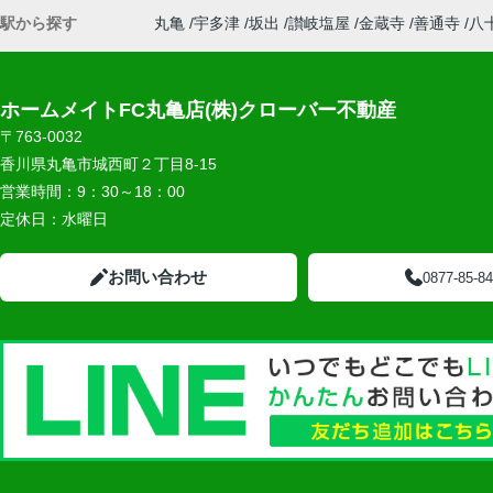
駅から探す
丸亀
宇多津
坂出
讃岐塩屋
金蔵寺
善通寺
八
ホームメイトFC丸亀店(株)クローバー不動産
〒763-0032
香川県丸亀市城西町２丁目8-15
営業時間：
9：30～18：00
定休日：
水曜日
お問い合わせ
0877-85-8