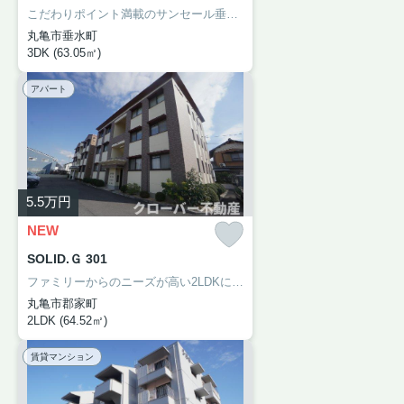
こだわりポイント満載のサンセール垂水。玄関先まで覗き穴を覗きに行かなくてもインターホン越しに誰が来たのかを確認できます。独立洗面台を採用しているので、歯ブラシやドライヤーなどをまとめて収納できます。陽当たりの良いマンションで、健康的な生活を送りましょう。できるだけ早めに不動産情報を集めたい方は当社スタッフまでご連絡ください。地域の不動産情報をいち早くお届けします。
丸亀市垂水町
3DK (63.05㎡)
アパート
5.5
万円
NEW
SOLID.Ｇ 301
ファミリーからのニーズが高い2LDKになっています。お引っ越しのタイミングはお気軽にご相談ください。お部屋選びには欠かせない内覧も、空き部屋であればスムーズです。設備も充実していて住みやすい、魅力が詰まったアパートです。当社では土讃線金蔵寺周辺の賃貸情報を数多く取り扱っております。引っ越しを検討しているなら、お気軽にご連絡ください。
丸亀市郡家町
2LDK (64.52㎡)
賃貸マンション