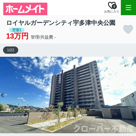
0
お気に入り
ロイヤルガーデンシティ宇多津中央公園
空室1
13万円
管理/共益費 -
1
/
22