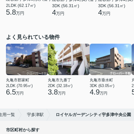
2LDK (62.17㎡)
3DK (56.31㎡)
3DK (56.31㎡)
5.8
4
4
万円
万円
万円
よく見られている物件
丸亀市郡家町
丸亀市九番丁
丸亀市垂水町
2LDK (70.95㎡)
2DK (32.18㎡)
3DK (63.05㎡)
2
6.5
3.8
4.9
万円
万円
万円
住用一覧
宇多津駅
ロイヤルガーデンシティ宇多津中央公園
市区町村から探す