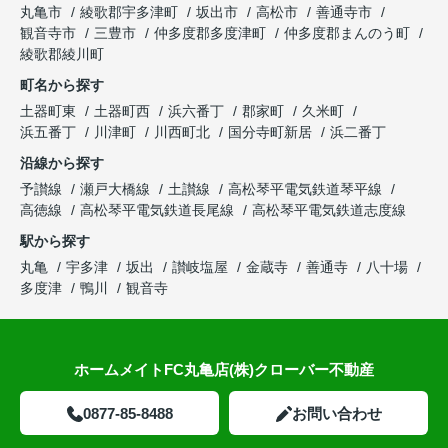
丸亀市
綾歌郡宇多津町
坂出市
高松市
善通寺市
観音寺市
三豊市
仲多度郡多度津町
仲多度郡まんのう町
綾歌郡綾川町
町名から探す
土器町東
土器町西
浜六番丁
郡家町
久米町
浜五番丁
川津町
川西町北
国分寺町新居
浜二番丁
沿線から探す
予讃線
瀬戸大橋線
土讃線
高松琴平電気鉄道琴平線
高徳線
高松琴平電気鉄道長尾線
高松琴平電気鉄道志度線
駅から探す
丸亀
宇多津
坂出
讃岐塩屋
金蔵寺
善通寺
八十場
多度津
鴨川
観音寺
ホームメイトFC丸亀店(株)クローバー不動産
0877-85-8488
お問い合わせ