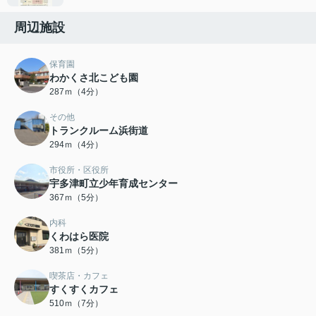
周辺施設
保育園
わかくさ北こども園
287ｍ（4分）
その他
トランクルーム浜街道
294ｍ（4分）
市役所・区役所
宇多津町立少年育成センター
367ｍ（5分）
内科
くわはら医院
381ｍ（5分）
喫茶店・カフェ
すくすくカフェ
510ｍ（7分）