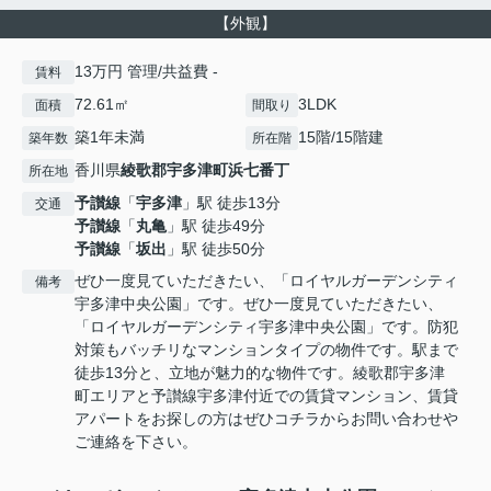
【外観】
13万円 管理/共益費 -
賃料
72.61㎡
3LDK
面積
間取り
築1年未満
15階/15階建
築年数
所在階
香川県
綾歌郡宇多津町
浜七番丁
所在地
予讃線
「
宇多津
」駅 徒歩13分
交通
予讃線
「
丸亀
」駅 徒歩49分
予讃線
「
坂出
」駅 徒歩50分
ぜひ一度見ていただきたい、「ロイヤルガーデンシティ
備考
宇多津中央公園」です。ぜひ一度見ていただきたい、
「ロイヤルガーデンシティ宇多津中央公園」です。防犯
対策もバッチリなマンションタイプの物件です。駅まで
徒歩13分と、立地が魅力的な物件です。綾歌郡宇多津
町エリアと予讃線宇多津付近での賃貸マンション、賃貸
アパートをお探しの方はぜひコチラからお問い合わせや
ご連絡を下さい。