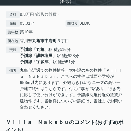
【外観】
9.8万円 管理/共益費 -
賃料
83.01㎡
3LDK
面積
間取り
築10年
築年数
香川県
丸亀市
中府町
３丁目
所在地
予讃線
「
丸亀
」駅 徒歩16分
交通
予讃線
「
讃岐塩屋
」駅 徒歩28分
予讃線
「
宇多津
」駅 徒歩51分
丸亀市近辺での物件情報：大好評のあの物件「Ｖｉｌｌ
備考
ａ Ｎａｋａｂｕ」。こちらの物件は城西小学校が
653m以内にあります。外観もきれいなニーズの高い一
戸建て物件はこちらです。付近に駅が2駅あり、行き先
に応じて使い分けができます。予讃線丸亀付近の賃貸戸
建物件です。当物件についての詳細は、当社までお問い
合わせください。
Ｖｉｌｌａ Ｎａｋａｂｕのコメント(おすすめポ
イント)