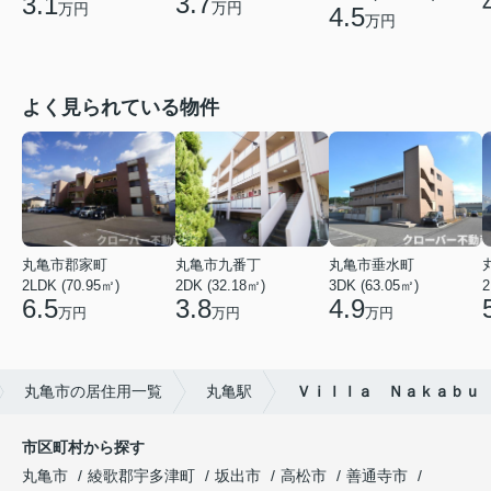
3.7
3.1
万円
万円
4.5
万円
よく見られている物件
丸亀市郡家町
丸亀市九番丁
丸亀市垂水町
2LDK (70.95㎡)
2DK (32.18㎡)
3DK (63.05㎡)
2
6.5
3.8
4.9
万円
万円
万円
丸亀市の居住用一覧
丸亀駅
Ｖｉｌｌａ Ｎａｋａｂｕ
市区町村から探す
丸亀市
綾歌郡宇多津町
坂出市
高松市
善通寺市