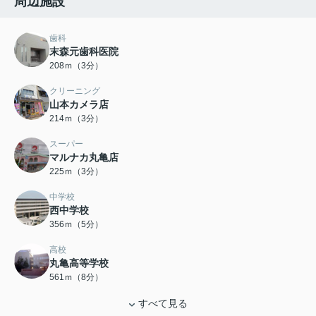
周辺施設
歯科
末森元歯科医院
208ｍ（3分）
クリーニング
山本カメラ店
214ｍ（3分）
スーパー
マルナカ丸亀店
225ｍ（3分）
中学校
西中学校
356ｍ（5分）
高校
丸亀高等学校
561ｍ（8分）
すべて見る