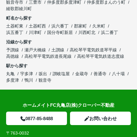
観音寺市
三豊市
仲多度郡多度津町
仲多度郡まんのう町
綾歌郡綾川町
町名から探す
土器町東
土器町西
浜六番丁
郡家町
久米町
浜五番丁
川津町
国分寺町新居
川西町北
浜二番丁
沿線から探す
予讃線
瀬戸大橋線
土讃線
高松琴平電気鉄道琴平線
高徳線
高松琴平電気鉄道長尾線
高松琴平電気鉄道志度線
駅から探す
丸亀
宇多津
坂出
讃岐塩屋
金蔵寺
善通寺
八十場
多度津
鴨川
観音寺
ホームメイトFC丸亀店(株)クローバー不動産
0877-85-8488
お問い合わせ
〒763-0032