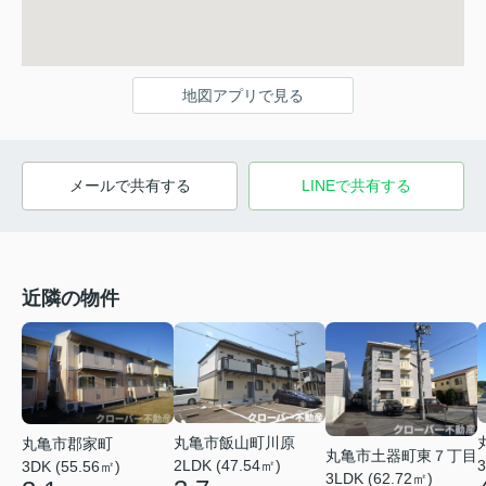
地図アプリで見る
メールで共有する
LINEで共有する
近隣の物件
丸亀市飯山町川原
丸亀市郡家町
丸亀市土器町東７丁目
3
2LDK (47.54㎡)
3DK (55.56㎡)
3LDK (62.72㎡)