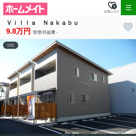
0
お気に入り
Ｖｉｌｌａ Ｎａｋａｂｕ
9.8万円
管理/共益費 -
1
/
22