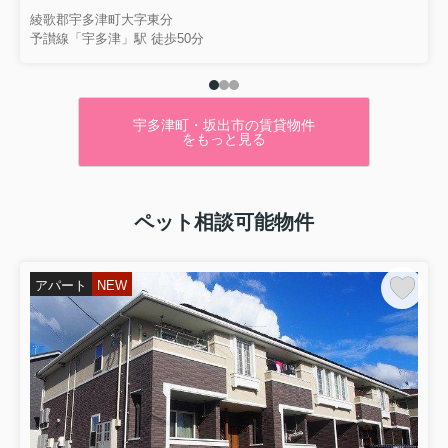
綾歌郡宇多津町大字東分
予讃線「宇多津」駅 徒歩50分
宇多津町・坂出市の賃貸物件
をもっと見る
ペット相談可能物件
アパート
NEW