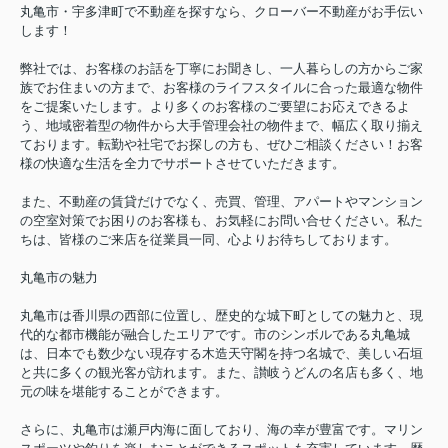
丸亀市・宇多津町で不動産を探すなら、クローバー不動産がお手伝い
します！
弊社では、お客様のお話を丁寧にお聞きし、一人暮らしの方からご家
族でお住まいの方まで、お客様のライフスタイルに合った最適な物件
をご提案いたします。より多くのお客様のご要望にお応えできるよ
う、地域密着型の物件から大手管理会社の物件まで、幅広く取り揃え
ております。転勤や社宅でお探しの方も、ぜひご相談ください！お客
様の快適な生活を全力でサポートさせていただきます。
また、不動産の賃貸だけでなく、売買、管理、アパートやマンション
の空室対策でお困りのお客様も、お気軽にお問い合せください。私た
ちは、皆様のご来店を従業員一同、心よりお待ちしております。
丸亀市の魅力
丸亀市は香川県の西部に位置し、歴史的な城下町としての魅力と、現
代的な都市機能が融合したエリアです。市のシンボルである丸亀城
は、日本でも数少ない現存する木造天守閣を持つ名城で、美しい石垣
と共に多くの観光客が訪れます。また、讃岐うどんの名店も多く、地
元の味を堪能することができます。
さらに、丸亀市は瀬戸内海に面しており、海の幸が豊富です。マリン