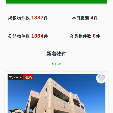
1887
4
掲載物件数
件
本日更新
件
1884
0
公開物件数
件
会員物件数
件
新着物件
NEW
アパート
NEW