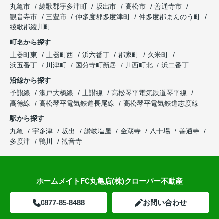
丸亀市
綾歌郡宇多津町
坂出市
高松市
善通寺市
観音寺市
三豊市
仲多度郡多度津町
仲多度郡まんのう町
綾歌郡綾川町
町名から探す
土器町東
土器町西
浜六番丁
郡家町
久米町
浜五番丁
川津町
国分寺町新居
川西町北
浜二番丁
沿線から探す
予讃線
瀬戸大橋線
土讃線
高松琴平電気鉄道琴平線
高徳線
高松琴平電気鉄道長尾線
高松琴平電気鉄道志度線
駅から探す
丸亀
宇多津
坂出
讃岐塩屋
金蔵寺
八十場
善通寺
多度津
鴨川
観音寺
ホームメイトFC丸亀店(株)クローバー不動産
0877-85-8488
お問い合わせ