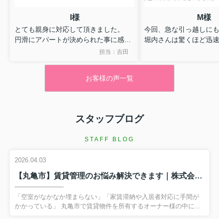
収納も豊富で広々快適★
防犯カメラがあり安心！
I様
M様
高松市の不動産
、
丸亀市の不動産
、
宇多津町の不動産
は
とても親身に対応して頂きました。
今回、急な引っ越しに
株式会社クローバー不動産
にお任せください！
円滑にアパートが決められた事に感謝
堀内さんは驚くほど迅
します。ありがとうございました。
してくださいました！
担当：吉田
2026.08.04
費用の説明も分かりや
サンセール垂水
問にも笑顔で親切に答
お客様の声一覧
本当に安心して手続き
香川県丸亀市垂水町1060
た。
高松琴平電気鉄道琴平線 岡田駅 徒歩52分
おかげで、慌ただしい
物件詳細へ
に新生活をスタートで
共用部には宅配ボックスあり★
スタッフブログ
完璧に対応してくれる
カメラ付きインターホンで誰が来たか一目でわかる♪
だ！」と感動しました
陽当たりがよく嬉しい！
STAFF BLOG
ポートなしでは、この
高松市の不動産
、
丸亀市の不動産
、
宇多津町の不動産
は
ーズさはありえなかっ
株式会社クローバー不動産
にお任せください！
2026.04.03
本当に感謝しかありま
本当にありがとうござ
【丸亀市】賃貸管理のお悩み解決できます｜株式会社クローバー不動産
2026.08.03
ステイブルホリエ
「空室がなかなか埋まらない」「家賃滞納や入居者対応に手間が
かかっている」 丸亀市で賃貸物件を所有するオーナー様の中に
香川県善通寺市善通寺町921-1
は、このようなお悩みを抱え、弊社へご相談に来られる方が多く