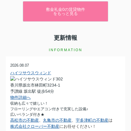
敷金礼金0の賃貸物件
をもっと見る
更新情報
INFORMATION
2026.08.07
ハイツサウスウィンド
香川県坂出市林田町3234-1
予讃線 坂出駅 徒歩54分
物件詳細へ
収納も広々で嬉しい！
フローリングやエアコン付きで充実した設備♪
広いベランダ付き★
高松市の不動産
、
丸亀市の不動産
、
宇多津町の不動産
は
株式会社クローバー不動産
にお任せください！