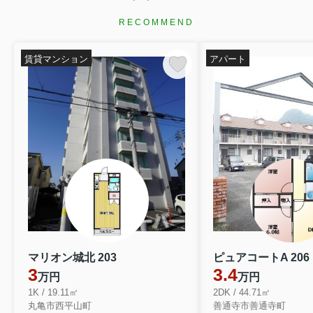
RECOMMEND
賃貸マンション
アパート
マリオン城北 203
ピュアコートA 206
3
3.4
万円
万円
1K / 19.11㎡
2DK / 44.71㎡
丸亀市西平山町
善通寺市善通寺町