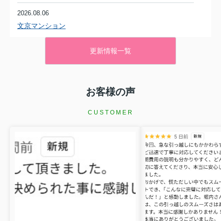
2026.08.06
文京マンション
香川県坂出市文京町２丁目5-9
更新情報一覧
予讃線 坂出駅 徒歩14分
物件詳細へ
駅まで徒歩14分で便利★
広いお部屋で快適♪
お客様の声
安心のモニター付きインターホン！
高松市の不動産
、
丸亀市の不動産
、
宇多津町の不動産
は
CUSTOMER
株式会社クローバー不動産
にお任せください！
2026.08.05
アパルトマン・オノ
香川県善通寺市生野本町２丁目1890番地4
土讃線 善通寺駅 徒歩15分
物件詳細へ
家電付きで嬉しい♪