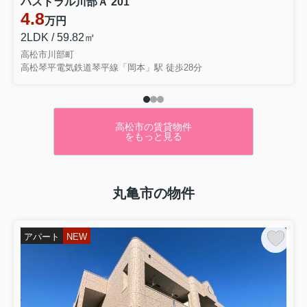
パストラル川部Ａ 201
4.8
万円
2LDK / 59.82㎡
高松市川部町
高松琴平電気鉄道琴平線「岡本」駅 徒歩28分
高松市の賃貸物件
をもっと見る
丸亀市の物件
アパート
NEW