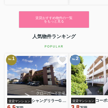
賃貸おすすめ物件の一覧
をもっと見る
人気物件ランキング
POPULAR
1
2
No.
No.
コーポオ
シャングリラーG 302
賃貸マンション
賃貸マンション
3.8
6.5
万円