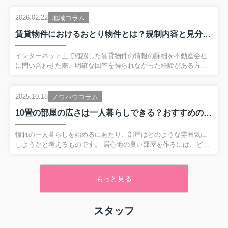
土讃線 善通寺駅 徒歩27分
いらっしゃいます。そうしたオーナー様のお悩みを解決するた
物件詳細へ
め、地域特性を熟知した弊社が、空室対策から家賃管理、入居者
2026.02.22
地域コラム
対応まで、賃貸管理に関わる業務全般を一貫してサポートしてい
賃貸物件におけるおとり物件とは？規制内容と見分け方を解説
エアコン付きで快適に過ごせます♪
ます。 そこで...
駐輪場には屋根がついており雨の日も安心★
インターネット上で確認した賃貸物件の情報の詳細を不動産会社
広々ダイニング！
に問い合わせた際、明確な回答を得られなかった経験がある方も
いるでしょう。 そのような物件情報は一般的に「おとり物件」と
高松市の不動産
、
丸亀市の不動産
、
宇多津町の不動産
は
呼ばれる物件情報であり、物件探しにおいて注意しておきたい点
株式会社クローバー不動産
にお任せください！
のひとつです。 そこで今回は、賃貸物件におけるおとり物件とは
2025.10.18
ノウハウコラム
何か、規制内容と見分け方を解説します。 ▼ 物件情報が見たい方
10畳の部屋の広さは一人暮らしできる？おすすめのレイアウトをご紹介
はこちらをクリック ▼香川県の賃貸物件一覧へ進む賃貸物件にお
けるおとり物件とは？ おとり物件とは、実際には存在しない、ま
たは存在するが取引できない物件情報で、法律上では違法行為に
憧れの一人暮らしを始めるにあたり、部屋はどのような雰囲気に
当たります。 このような物件情報がインターネット上に掲載さ
しようかと考えるものです。 居心地の良い部屋を作るには、どれ
れ...
くらいの広さが必要なのでしょうか？ この記事では、一人暮らし
におすすめな10畳の部屋の広さについてご紹介しています。 お部
屋探しをしている方は、ぜひ参考にしてください。 弊社へのお問
もっと見る
い合わせはこちら10畳の部屋の広さはどれくらい？ 10畳の部屋の
広さは、畳10枚分の面積を意味します。 平米数で表すと16.2平米
となり、縦がおよそ3.6m、横が4.5mの広さの部屋となります。 ど
スタッフ
れくらいの部屋の広さがあると、一人で暮らす分には問題なく生
活できるでしょうか。 現在不動産会社が...