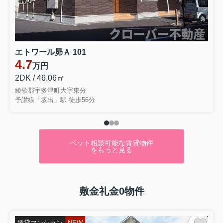
エトワール昴Ａ 101
4.7
万円
2DK / 46.06㎡
綾歌郡宇多津町大字東分
予讃線「坂出」駅 徒歩56分
ペット相談可能な賃貸物件
をもっと見る
敷金礼金0物件
賃貸マンション
NEW